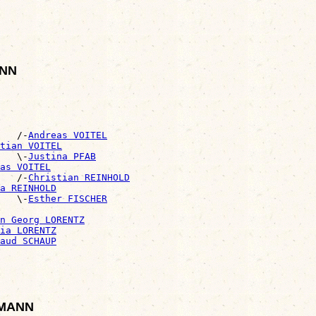
ANN
   /-
Andreas VOITEL
tian VOITEL
   \-
Justina PFAB
as VOITEL
   /-
Christian REINHOLD
a REINHOLD
   \-
Esther FISCHER
n Georg LORENTZ
ia LORENTZ
aud SCHAUP
RRMANN