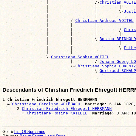
                  |                   /-
Christian VOITE
                  |                   |         |      
                  |                   |         \-
Justi
                  |                   |                
                  |         /-
Christian Andreas VOITEL
                  |         |         |                
                  |         |         |         /-
Chris
                  |         |         |         |      
                  |         |         \-
Rosina REINHOLD
                  |         |                   |      
                  |         |                   \-
Esthe
                  |         |                          
                  \-
Christiana Sophia VOITEL
                            |         /-
Johann Georg LO
                            \-
Christiana Sophia LORENTZ
                                      \-
Gertraud SCHAUP
Descendants of Christian Friedrich Ehregott HE
1 
Christian Friedrich Ehregott HERRMANN
  ∞ 
Christiane Caroline WEIßBACH
Marriage:
 6 JAN 1828,
      2 
Christian Friedrich Ehregott HERRMANN
        ∞ 
Christiane Rosine KRIEBEL
Marriage:
Go To
List Of Surnames