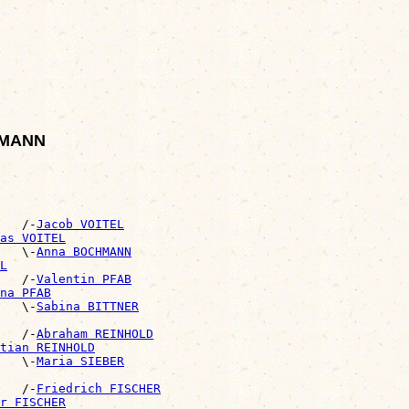
RRMANN
   /-
Jacob VOITEL
as VOITEL
   \-
Anna BOCHMANN
L
   /-
Valentin PFAB
na PFAB
   \-
Sabina BITTNER
   /-
Abraham REINHOLD
tian REINHOLD
   \-
Maria SIEBER
   /-
Friedrich FISCHER
r FISCHER