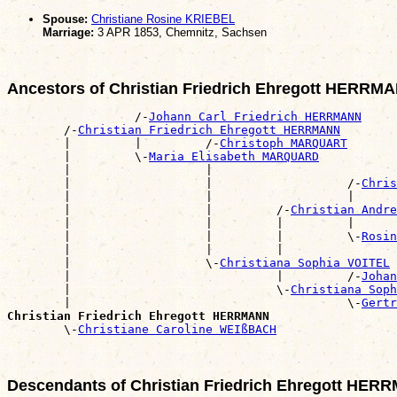
Spouse:
Christiane Rosine KRIEBEL
Marriage:
3 APR 1853, Chemnitz, Sachsen
Ancestors of Christian Friedrich Ehregott HERRM
                  /-
Johann Carl Friedrich HERRMANN
        /-
Christian Friedrich Ehregott HERRMANN
        |         |         /-
Christoph MARQUART
        |         \-
Maria Elisabeth MARQUARD
        |                   |                          
        |                   |                   /-
Chris
        |                   |                   |      
        |                   |         /-
Christian Andre
        |                   |         |         |      
        |                   |         |         \-
Rosin
        |                   |         |                
        |                   \-
Christiana Sophia VOITEL
        |                             |         /-
Johan
        |                             \-
Christiana Soph
        |                                       \-
Gertr
Christian Friedrich Ehregott HERRMANN

        \-
Christiane Caroline WEIßBACH
Descendants of Christian Friedrich Ehregott HE