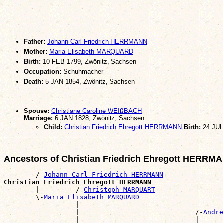
Father:
Johann Carl Friedrich HERRMANN
Mother:
Maria Elisabeth MARQUARD
Birth:
10 FEB 1799, Zwönitz, Sachsen
Occupation:
Schuhmacher
Death:
5 JAN 1854, Zwönitz, Sachsen
Spouse:
Christiane Caroline WEIßBACH
Marriage:
6 JAN 1828, Zwönitz, Sachsen
Child:
Christian Friedrich Ehregott HERRMANN
Birth:
24 JUL
Ancestors of Christian Friedrich Ehregott HERRM
        /-
Johann Carl Friedrich HERRMANN
Christian Friedrich Ehregott HERRMANN

        |         /-
Christoph MARQUART
        \-
Maria Elisabeth MARQUARD
                  |                                    
                  |                             /-
Andre
                  |                             |      