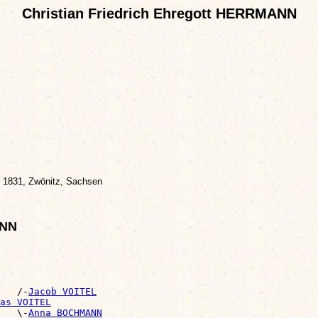
Christian Friedrich Ehregott HERRMANN
 1831, Zwönitz, Sachsen
ANN
   /-
Jacob VOITEL
as VOITEL
   \-
Anna BOCHMANN