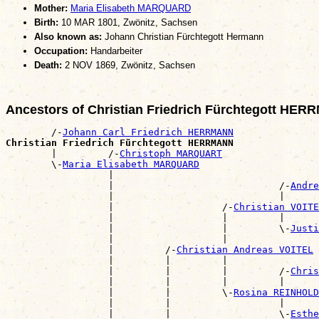
Mother:
Maria Elisabeth MARQUARD
Birth:
10 MAR 1801, Zwönitz, Sachsen
Also known as:
Johann Christian Fürchtegott Hermann
Occupation:
Handarbeiter
Death:
2 NOV 1869, Zwönitz, Sachsen
Ancestors of Christian Friedrich Fürchtegott HE
        /-
Johann Carl Friedrich HERRMANN
Christian Friedrich Fürchtegott HERRMANN

        |         /-
Christoph MARQUART
        \-
Maria Elisabeth MARQUARD
                  |                                    
                  |                             /-
Andre
                  |                             |      
                  |                   /-
Christian VOITE
                  |                   |         |      
                  |                   |         \-
Justi
                  |                   |                
                  |         /-
Christian Andreas VOITEL
                  |         |         |                
                  |         |         |         /-
Chris
                  |         |         |         |      
                  |         |         \-
Rosina REINHOLD
                  |         |                   |      
                  |         |                   \-
Esthe