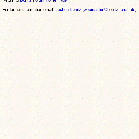
Return to
Bonitz Forum Home Page
For further information email:
Jochen Bonitz [webmaster@bonitz-forum.de]