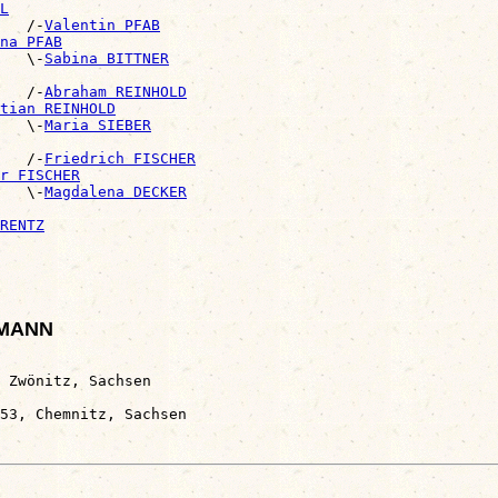
L
   /-
Valentin PFAB
na PFAB
   \-
Sabina BITTNER
   /-
Abraham REINHOLD
tian REINHOLD
   \-
Maria SIEBER
   /-
Friedrich FISCHER
r FISCHER
   \-
Magdalena DECKER
RENTZ
RRMANN
 Zwönitz, Sachsen
