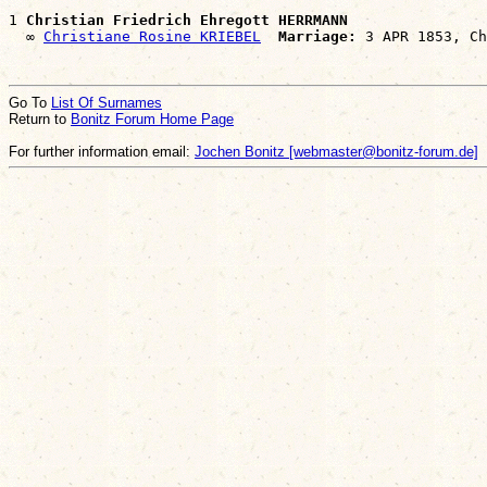
1 
Christian Friedrich Ehregott HERRMANN
  ∞ 
Christiane Rosine KRIEBEL
Marriage:
Go To
List Of Surnames
Return to
Bonitz Forum Home Page
For further information email:
Jochen Bonitz [webmaster@bonitz-forum.de]