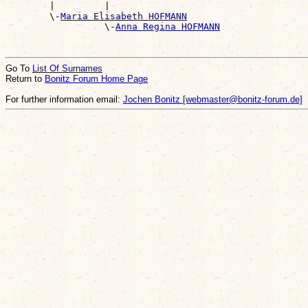
        |         |                                    
        \-
Maria Elisabeth HOFMANN
                  \-
Anna Regina HOFMANN
Go To
List Of Surnames
Return to
Bonitz Forum Home Page
For further information email:
Jochen Bonitz [webmaster@bonitz-forum.de]