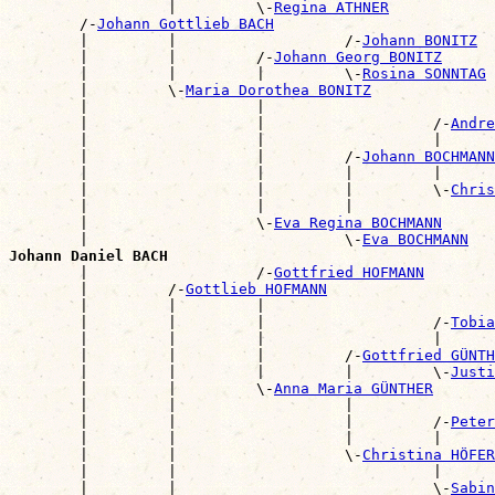
                  |         \-
Regina ATHNER
        /-
Johann Gottlieb BACH
        |         |                   /-
Johann BONITZ
        |         |         /-
Johann Georg BONITZ
        |         |         |         \-
Rosina SONNTAG
        |         \-
Maria Dorothea BONITZ
        |                   |                          
        |                   |                   /-
Andre
        |                   |                   |      
        |                   |         /-
Johann BOCHMANN
        |                   |         |         |      
        |                   |         |         \-
Chris
        |                   |         |                
        |                   \-
Eva Regina BOCHMANN
        |                             \-
Eva BOCHMANN
Johann Daniel BACH

        |                   /-
Gottfried HOFMANN
        |         /-
Gottlieb HOFMANN
        |         |         |                          
        |         |         |                   /-
Tobia
        |         |         |                   |      
        |         |         |         /-
Gottfried GÜNTH
        |         |         |         |         \-
Justi
        |         |         \-
Anna Maria GÜNTHER
        |         |                   |                
        |         |                   |         /-
Peter
        |         |                   |         |      
        |         |                   \-
Christina HÖFER
        |         |                             |      
        |         |                             \-
Sabin