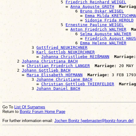
                        5 
Friedrich Reinhard WEIGEL
                          ∞ 
Anna Auguste GROTH
Marriag
                              6 
Bruno Oskar WEIGEL
                                ∞ 
Emma Milda KRETZSCHMA
                                ∞ 
Sidonie Frida HEROLD
                        5 
Ernestine Pauline WEIGEL
                          ∞ 
Anton Friedrich WALTHER
Ma
                              6 
Selma Auguste WALTHER
                                ∞ 
Friedrich August HAUS
                              6 
Emma Helene WALTHER
            3 
Gottfried NEUKIRCHNER
            3 
Karl Gottlob NEUKIRCHNER
              ∞ 
Johanna Christliebe REIßMANN
Marriage:
      2 
Johanna Christiana BACH
        ∞ 
Christian Friedrich LANGER
Marriage:
 20 MAY 
      2 
Johann Gottlieb BACH
        ∞ 
Maria Elisabeth HOFMANN
Marriage:
 3 FEB 1793
            3 
Johanne Christiane BACH
              ∞ 
Christian Gottlieb THIERFELDER
Marriag
            3 
Johann Daniel BACH
Go To
List Of Surnames
Return to
Bonitz Forum Home Page
For further information email:
Jochen Bonitz [webmaster@bonitz-forum.de]