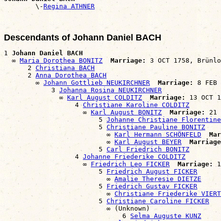

        \-
Regina ATHNER
Descendants of Johann Daniel BACH
1 
Johann Daniel BACH
  ∞ 
Maria Dorothea BONITZ
Marriage:
 3 OCT 1758, Brünlo
      2 
Christiana BACH
      2 
Anna Dorothea BACH
        ∞ 
Johann Gottlieb NEUKIRCHNER
Marriage:
 8 FEB 
            3 
Johanna Rosina NEUKIRCHNER
              ∞ 
Karl August COLDITZ
Marriage:
 13 OCT 1
                  4 
Christiane Karoline COLDITZ
                    ∞ 
Karl August BONITZ
Marriage:
 21 
                        5 
Johanne Christiane Florentine
                        5 
Christiane Pauline BONITZ
                          ∞ 
Karl Hermann SCHÖNFELD
Mar
                          ∞ 
Karl August BEYER
Marriage
                        5 
Carl Friedrich BONITZ
                  4 
Johanne Friederike COLDITZ
                    ∞ 
Friedrich Leo FICKER
Marriage:
 1
                        5 
Friedrich August FICKER
                          ∞ 
Amalie Theresie DIETZE
                        5 
Friedrich Gustav FICKER
                          ∞ 
Christiane Friederike VIERT
                        5 
Christiane Caroline FICKER
                          ∞ (Unknown)

                              6 
Selma Auguste KUNZ