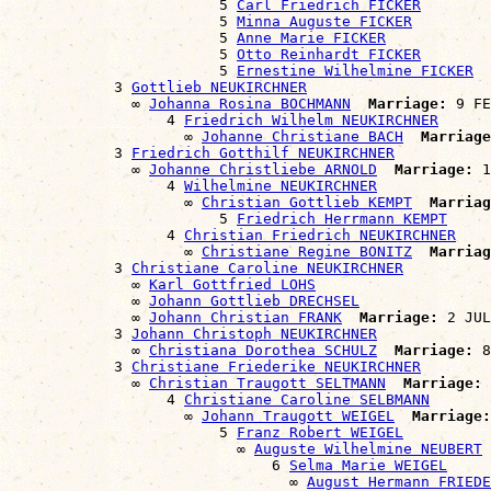
                        5 
Carl Friedrich FICKER
                        5 
Minna Auguste FICKER
                        5 
Anne Marie FICKER
                        5 
Otto Reinhardt FICKER
                        5 
Ernestine Wilhelmine FICKER
            3 
Gottlieb NEUKIRCHNER
              ∞ 
Johanna Rosina BOCHMANN
Marriage:
 9 FE
                  4 
Friedrich Wilhelm NEUKIRCHNER
                    ∞ 
Johanne Christiane BACH
Marriage
            3 
Friedrich Gotthilf NEUKIRCHNER
              ∞ 
Johanne Christliebe ARNOLD
Marriage:
 1
                  4 
Wilhelmine NEUKIRCHNER
                    ∞ 
Christian Gottlieb KEMPT
Marriag
                        5 
Friedrich Herrmann KEMPT
                  4 
Christian Friedrich NEUKIRCHNER
                    ∞ 
Christiane Regine BONITZ
Marriag
            3 
Christiane Caroline NEUKIRCHNER
              ∞ 
Karl Gottfried LOHS
              ∞ 
Johann Gottlieb DRECHSEL
              ∞ 
Johann Christian FRANK
Marriage:
 2 JUL
            3 
Johann Christoph NEUKIRCHNER
              ∞ 
Christiana Dorothea SCHULZ
Marriage:
 8
            3 
Christiane Friederike NEUKIRCHNER
              ∞ 
Christian Traugott SELTMANN
Marriage:
 
                  4 
Christiane Caroline SELBMANN
                    ∞ 
Johann Traugott WEIGEL
Marriage:
                        5 
Franz Robert WEIGEL
                          ∞ 
Auguste Wilhelmine NEUBERT
                              6 
Selma Marie WEIGEL
                                ∞ 
August Hermann FRIEDE