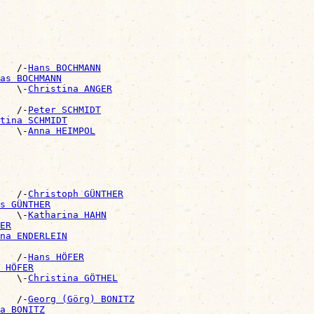
   /-
Hans BOCHMANN
as BOCHMANN
   \-
Christina ANGER
   /-
Peter SCHMIDT
tina SCHMIDT
   \-
Anna HEIMPOL
   /-
Christoph GÜNTHER
s GÜNTHER
   \-
Katharina HAHN
ER
na ENDERLEIN
   /-
Hans HÖFER
 HÖFER
   \-
Christina GÖTHEL
   /-
Georg (Görg) BONITZ
a BONITZ