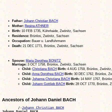
Father:
Johann Christian BACH
Mother:
Regina ATHNER
Birth:
10 FEB 1735, Kühnhaide, Zwönitz, Sachsen
Residence:
Brünlos, Zwönitz, Sachsen
Occupation:
Bauer u. Landfuhrmann
Death:
21 DEC 1771, Brünlos, Zwönitz, Sachsen
Spouse:
Maria Dorothea BONITZ
Marriage:
3 OCT 1758, Brünlos, Zwönitz, Sachsen
Child:
Christiana BACH
Birth:
4 AUG 1759, Brünlos, Zwönitz
Child:
Anna Dorothea BACH
Birth:
30 DEC 1762, Brünlos, Zw
Child:
Johanna Christiana BACH
Birth:
14 MAY 1767, Brünlos
Child:
Johann Gottlieb BACH
Birth:
28 OCT 1770, Brünlos, Z
Ancestors of Johann Daniel BACH
        /-
Johann Christian BACH
Johann Daniel BACH