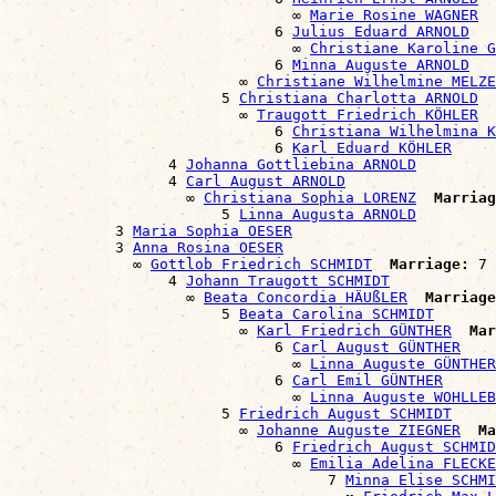
                                ∞ 
Marie Rosine WAGNER
                              6 
Julius Eduard ARNOLD
                                ∞ 
Christiane Karoline G
                              6 
Minna Auguste ARNOLD
                          ∞ 
Christiane Wilhelmine MELZE
                        5 
Christiana Charlotta ARNOLD
                          ∞ 
Traugott Friedrich KÖHLER
                              6 
Christiana Wilhelmina K
                              6 
Karl Eduard KÖHLER
                  4 
Johanna Gottliebina ARNOLD
                  4 
Carl August ARNOLD
                    ∞ 
Christiana Sophia LORENZ
Marriag
                        5 
Linna Augusta ARNOLD
            3 
Maria Sophia OESER
            3 
Anna Rosina OESER
              ∞ 
Gottlob Friedrich SCHMIDT
Marriage:
 7 
                  4 
Johann Traugott SCHMIDT
                    ∞ 
Beata Concordia HÄUßLER
Marriage
                        5 
Beata Carolina SCHMIDT
                          ∞ 
Karl Friedrich GÜNTHER
Mar
                              6 
Carl August GÜNTHER
                                ∞ 
Linna Auguste GÜNTHER
                              6 
Carl Emil GÜNTHER
                                ∞ 
Linna Auguste WOHLLEB
                        5 
Friedrich August SCHMIDT
                          ∞ 
Johanne Auguste ZIEGNER
Ma
                              6 
Friedrich August SCHMID
                                ∞ 
Emilia Adelina FLECKE
                                    7 
Minna Elise SCHMI