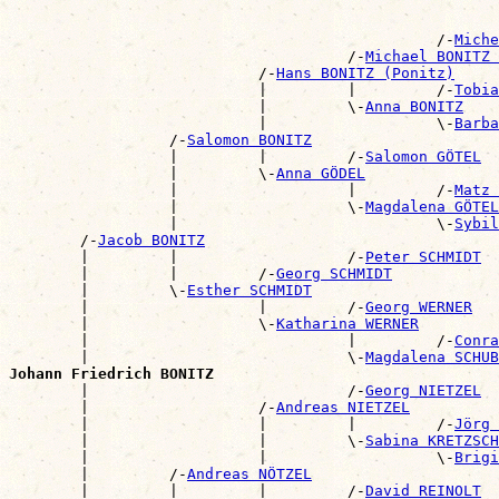
                                                       
                                                /-
Miche
                                      /-
Michael BONITZ 
                            /-
Hans BONITZ (Ponitz)
                            |         |         /-
Tobia
                            |         \-
Anna BONITZ
                            |                   \-
Barba
                  /-
Salomon BONITZ
                  |         |         /-
Salomon GÖTEL
                  |         \-
Anna GÖDEL
                  |                   |         /-
Matz 
                  |                   \-
Magdalena GÖTEL
                  |                             \-
Sybil
        /-
Jacob BONITZ
        |         |                   /-
Peter SCHMIDT
        |         |         /-
Georg SCHMIDT
        |         \-
Esther SCHMIDT
        |                   |         /-
Georg WERNER
        |                   \-
Katharina WERNER
        |                             |         /-
Conra
        |                             \-
Magdalena SCHUB
Johann Friedrich BONITZ

        |                             /-
Georg NIETZEL
        |                   /-
Andreas NIETZEL
        |                   |         |         /-
Jörg 
        |                   |         \-
Sabina KRETZSCH
        |                   |                   \-
Brigi
        |         /-
Andreas NÖTZEL
        |         |         |         /-
David REINOLT