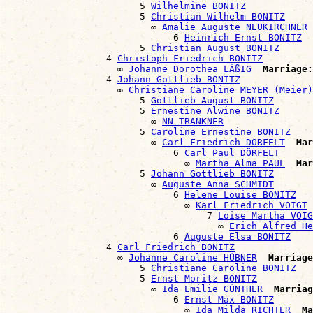
                        5 
Wilhelmine BONITZ
                        5 
Christian Wilhelm BONITZ
                          ∞ 
Amalie Auguste NEUKIRCHNER
                              6 
Heinrich Ernst BONITZ
                        5 
Christian August BONITZ
                  4 
Christoph Friedrich BONITZ
                    ∞ 
Johanne Dorothea LÄßIG
Marriage:
                  4 
Johann Gottlieb BONITZ
                    ∞ 
Christiane Caroline MEYER (Meier)
                        5 
Gottlieb August BONITZ
                        5 
Ernestine Alwine BONITZ
                          ∞ 
NN TRÄNKNER
                        5 
Caroline Ernestine BONITZ
                          ∞ 
Carl Friedrich DÖRFELT
Mar
                              6 
Carl Paul DÖRFELT
                                ∞ 
Martha Alma PAUL
Mar
                        5 
Johann Gottlieb BONITZ
                          ∞ 
Auguste Anna SCHMIDT
                              6 
Helene Louise BONITZ
                                ∞ 
Karl Friedrich VOIGT
                                    7 
Loise Martha VOIG
                                      ∞ 
Erich Alfred H
                              6 
Auguste Elsa BONITZ
                  4 
Carl Friedrich BONITZ
                    ∞ 
Johanne Caroline HÜBNER
Marriage
                        5 
Christiane Caroline BONITZ
                        5 
Ernst Moritz BONITZ
                          ∞ 
Ida Emilie GÜNTHER
Marriag
                              6 
Ernst Max BONITZ
                                ∞ 
Ida Milda RICHTER
Ma