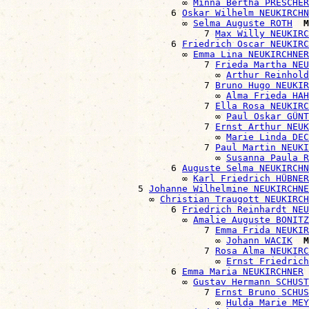
                                ∞ 
Minna Bertha PRESCHER
                              6 
Oskar Wilhelm NEUKIRCHN
                                ∞ 
Selma Auguste ROTH
M
                                    7 
Max Willy NEUKIRC
                              6 
Friedrich Oscar NEUKIRC
                                ∞ 
Emma Lina NEUKIRCHNER
                                    7 
Frieda Martha NEU
                                      ∞ 
Arthur Reinhold
                                    7 
Bruno Hugo NEUKIR
                                      ∞ 
Alma Frieda HAH
                                    7 
Ella Rosa NEUKIRC
                                      ∞ 
Paul Oskar GÜNT
                                    7 
Ernst Arthur NEUK
                                      ∞ 
Marie Linda DEC
                                    7 
Paul Martin NEUKI
                                      ∞ 
Susanna Paula R
                              6 
Auguste Selma NEUKIRCHN
                                ∞ 
Karl Friedrich HÜBNER
                        5 
Johanne Wilhelmine NEUKIRCHNE
                          ∞ 
Christian Traugott NEUKIRCH
                              6 
Friedrich Reinhardt NEU
                                ∞ 
Amalie Auguste BONITZ
                                    7 
Emma Frida NEUKIR
                                      ∞ 
Johann WACIK
M
                                    7 
Rosa Alma NEUKIRC
                                      ∞ 
Ernst Friedrich
                              6 
Emma Maria NEUKIRCHNER
                                ∞ 
Gustav Hermann SCHUST
                                    7 
Ernst Bruno SCHUS
                                      ∞ 
Hulda Marie MEY