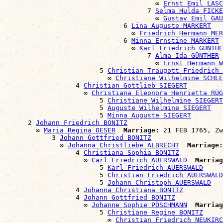
                                      ∞ 
Ernst Emil LASC
                                    7 
Selma Hulda FICKE
                                      ∞ 
Gustav Emil GAU
                              6 
Lina Auguste MARKERT
                                ∞ 
Friedrich Hermann MER
                              6 
Minna Ernstine MARKERT
                                ∞ 
Karl Friedrich GÜNTHE
                                    7 
Alma Ida GÜNTHER
                                      ∞ 
Ernst Hermann W
                        5 
Christian Traugott Friedrich 
                          ∞ 
Christiane Wilhelmine SCHLE
                  4 
Christian Gottlieb SIEGERT
                    ∞ 
Christiana Eleonora Henrietta RÜG
                        5 
Christiane Wilhelmine SIEGERT
                        5 
Auguste Wilhelmine SIEGERT
                        5 
Minna Auguste SIEGERT
      2 
Johann Friedrich BONITZ
        ∞ 
Maria Regina OESER
Marriage:
 21 FEB 1765, Zw
            3 
Johann Gottfried BONITZ
              ∞ 
Johanna Christliebe ALBRECHT
Marriage:
                  4 
Christiana Sophia BONITZ
                    ∞ 
Carl Friedrich AUERSWALD
Marriag
                        5 
Karl Friedrich AUERSWALD
                        5 
Christian Friedrich AUERSWALD
                        5 
Johann Christoph AUERSWALD
                  4 
Johanna Christiana BONITZ
                  4 
Johann Gottfried BONITZ
                    ∞ 
Johanne Sophie PÖSCHMANN
Marriag
                        5 
Christiane Regine BONITZ
                          ∞ 
Christian Friedrich NEUKIRC