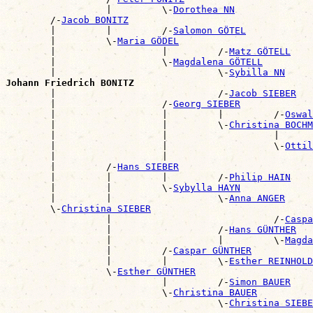
                  |         \-
Dorothea NN
        /-
Jacob BONITZ
        |         |         /-
Salomon GÖTEL
        |         \-
Maria GÖDEL
        |                   |         /-
Matz GÖTELL
        |                   \-
Magdalena GÖTELL
        |                             \-
Sybilla NN
Johann Friedrich BONITZ

        |                             /-
Jacob SIEBER
        |                   /-
Georg SIEBER
        |                   |         |         /-
Oswal
        |                   |         \-
Christina BOCHM
        |                   |                   |      
        |                   |                   \-
Ottil
        |                   |                          
        |         /-
Hans SIEBER
        |         |         |         /-
Philip HAIN
        |         |         \-
Sybylla HAYN
        |         |                   \-
Anna ANGER
        \-
Christina SIEBER
                  |                             /-
Caspa
                  |                   /-
Hans GÜNTHER
                  |                   |         \-
Magda
                  |         /-
Caspar GÜNTHER
                  |         |         \-
Esther REINHOLD
                  \-
Esther GÜNTHER
                            |         /-
Simon BAUER
                            \-
Christina BAUER
                                      \-
Christina SIEBE