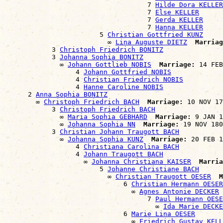
                                    7 
Hilde Dora KELLER
                                    7 
Else KELLER
                                    7 
Gerda KELLER
                                    7 
Hanna KELLER
                        5 
Christian Gottfried KUNZ
                          ∞ 
Lina Auguste DIETZ
Marriag
            3 
Christoph Friedrich BONITZ
            3 
Johanna Sophia BONITZ
              ∞ 
Johann Gottlieb NOBIS
Marriage:
 14 FEB
                  4 
Johann Gottfried NOBIS
                  4 
Christian Friedrich NOBIS
                  4 
Hanne Caroline NOBIS
      2 
Anna Sophia BONITZ
        ∞ 
Christoph Friedrich BACH
Marriage:
 10 NOV 17
            3 
Christoph Friedrich BACH
              ∞ 
Maria Sophia GEBHARD
Marriage:
 9 JAN 1
              ∞ 
Johanna Sophia NN
Marriage:
 19 NOV 180
            3 
Christian Johann Traugott BACH
              ∞ 
Johanna Sophia KUNZ
Marriage:
 20 FEB 1
                  4 
Christiana Carolina BACH
                  4 
Johann Traugott BACH
                    ∞ 
Johanna Christiana KAISER
Marria
                        5 
Johanne Christiane BACH
                          ∞ 
Christian Traugott OESER
M
                              6 
Christian Hermann OESER
                                ∞ 
Agnes Antonie DECKER
                                    7 
Paul Hermann OESE
                                      ∞ 
Ida Marie DECKE
                              6 
Marie Lina OESER
                                ∞ 
Friedrich Gustav KELL