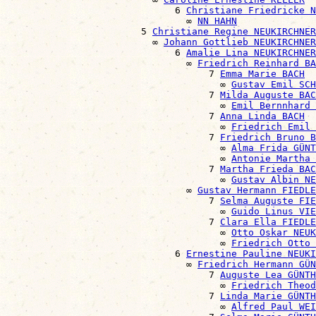
                              6 
Christiane Friedricke N
                                ∞ 
NN HAHN
                        5 
Christiane Regine NEUKIRCHNER
                          ∞ 
Johann Gottlieb NEUKIRCHNER
                              6 
Amalie Lina NEUKIRCHNER
                                ∞ 
Friedrich Reinhard BA
                                    7 
Emma Marie BACH
                                      ∞ 
Gustav Emil SCH
                                    7 
Milda Auguste BAC
                                      ∞ 
Emil Bernnhard 
                                    7 
Anna Linda BACH
                                      ∞ 
Friedrich Emil 
                                    7 
Friedrich Bruno B
                                      ∞ 
Alma Frida GÜNT
                                      ∞ 
Antonie Martha
                                    7 
Martha Frieda BAC
                                      ∞ 
Gustav Albin NE
                                ∞ 
Gustav Hermann FIEDLE
                                    7 
Selma Auguste FIE
                                      ∞ 
Guido Linus VIE
                                    7 
Clara Ella FIEDLE
                                      ∞ 
Otto Oskar NEU
                                      ∞ 
Friedrich Otto
                              6 
Ernestine Pauline NEUKI
                                ∞ 
Friedrich Hermann GÜN
                                    7 
Auguste Lea GÜNTH
                                      ∞ 
Friedrich Theod
                                    7 
Linda Marie GÜNTH
                                      ∞ 
Alfred Paul WEI