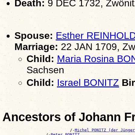
Death:
9 DEC 1732, Zwönit
Spouse:
Esther REINHOL
Marriage:
22 JAN 1709, Zw
Child:
Maria Rosina BO
Sachsen
Child:
Israel BONITZ
Bir
Ancestors of Johann F
                            /-
Michel PONITZ (der Jünger
                  /-
Peter PONITZ