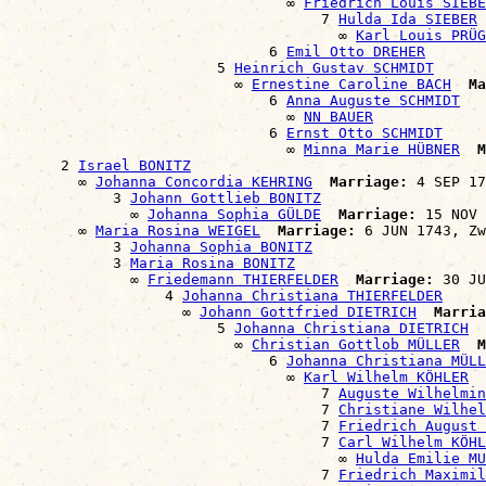
                                ∞ 
Friedrich Louis SIEBE
                                    7 
Hulda Ida SIEBER
                                      ∞ 
Karl Louis PRÜG
                              6 
Emil Otto DREHER
                        5 
Heinrich Gustav SCHMIDT
                          ∞ 
Ernestine Caroline BACH
Ma
                              6 
Anna Auguste SCHMIDT
                                ∞ 
NN BAUER
                              6 
Ernst Otto SCHMIDT
                                ∞ 
Minna Marie HÜBNER
M
      2 
Israel BONITZ
        ∞ 
Johanna Concordia KEHRING
Marriage:
 4 SEP 17
            3 
Johann Gottlieb BONITZ
              ∞ 
Johanna Sophia GÜLDE
Marriage:
 15 NOV 
        ∞ 
Maria Rosina WEIGEL
Marriage:
 6 JUN 1743, Zw
            3 
Johanna Sophia BONITZ
            3 
Maria Rosina BONITZ
              ∞ 
Friedemann THIERFELDER
Marriage:
 30 JU
                  4 
Johanna Christiana THIERFELDER
                    ∞ 
Johann Gottfried DIETRICH
Marria
                        5 
Johanna Christiana DIETRICH
                          ∞ 
Christian Gottlob MÜLLER
M
                              6 
Johanna Christiana MÜLL
                                ∞ 
Karl Wilhelm KÖHLER
                                    7 
Auguste Wilhelmin
                                    7 
Christiane Wilhel
                                    7 
Friedrich August 
                                    7 
Carl Wilhelm KÖHL
                                      ∞ 
Hulda Emilie MU
                                    7 
Friedrich Maximil