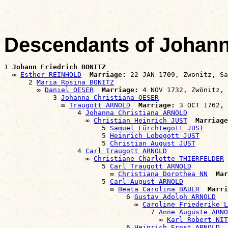
Descendants of Johann
1 
Johann Friedrich BONITZ
  ∞ 
Esther REINHOLD
Marriage:
 22 JAN 1709, Zwönitz, Sa
      2 
Maria Rosina BONITZ
        ∞ 
Daniel OESER
Marriage:
 4 NOV 1732, Zwönitz, 
            3 
Johanna Christiana OESER
              ∞ 
Traugott ARNOLD
Marriage:
 3 OCT 1762, 
                  4 
Johanna Christiana ARNOLD
                    ∞ 
Christian Heinrich JUST
Marriage
                        5 
Samuel Fürchtegott JUST
                        5 
Heinrich Lobegott JUST
                        5 
Christian August JUST
                  4 
Carl Traugott ARNOLD
                    ∞ 
Christiane Charlotte THIERFELDER
                        5 
Carl Traugott ARNOLD
                          ∞ 
Christiana Dorothea NN
Mar
                        5 
Carl August ARNOLD
                          ∞ 
Beata Carolina BAUER
Marri
                              6 
Gustav Adolph ARNOLD
                                ∞ 
Caroline Friederike L
                                    7 
Anne Auguste ARNO
                                      ∞ 
Karl Robert NIT
                              6 
Heinrich Ernst ARNOLD