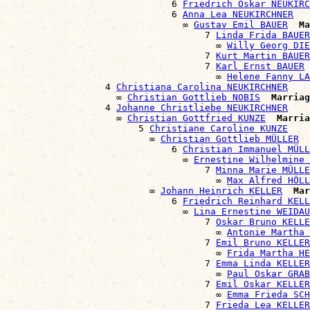
                              6 
Friedrich Oskar NEUKIRC
                              6 
Anna Lea NEUKIRCHNER
                                ∞ 
Gustav Emil BAUER
Ma
                                    7 
Linda Frida BAUER
                                      ∞ 
Willy Georg DIE
                                    7 
Kurt Martin BAUER
                                    7 
Karl Ernst BAUER
                                      ∞ 
Helene Fanny LA
                  4 
Christiana Carolina NEUKIRCHNER
                    ∞ 
Christian Gottlieb NOBIS
Marriag
                  4 
Johanne Christliebe NEUKIRCHNER
                    ∞ 
Christian Gottfried KUNZE
Marria
                        5 
Christiane Caroline KUNZE
                          ∞ 
Christian Gottlieb MÜLLER
                              6 
Christian Immanuel MÜLL
                                ∞ 
Ernestine Wilhelmine 
                                    7 
Minna Marie MÜLLE
                                      ∞ 
Max Alfred HÖLL
                          ∞ 
Johann Heinrich KELLER
Mar
                              6 
Friedrich Reinhard KELL
                                ∞ 
Lina Ernestine WEIDAU
                                    7 
Oskar Bruno KELLE
                                      ∞ 
Antonie Martha
                                    7 
Emil Bruno KELLER
                                      ∞ 
Frida Martha HE
                                    7 
Emma Linda KELLER
                                      ∞ 
Paul Oskar GRAB
                                    7 
Emil Oskar KELLER
                                      ∞ 
Emma Frieda SCH
                                    7 
Frieda Lea KELLER