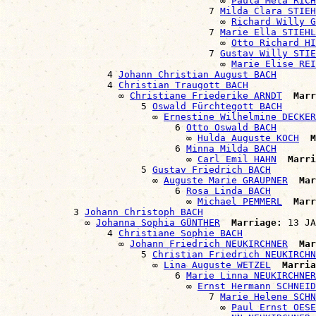
                                      ∞ 
Paula Meta RICH
                                    7 
Milda Clara STIEH
                                      ∞ 
Richard Willy G
                                    7 
Marie Ella STIEHL
                                      ∞ 
Otto Richard HI
                                    7 
Gustav Willy STIE
                                      ∞ 
Marie Elise REI
                  4 
Johann Christian August BACH
                  4 
Christian Traugott BACH
                    ∞ 
Christiane Friederike ARNDT
Marr
                        5 
Oswald Fürchtegott BACH
                          ∞ 
Ernestine Wilhelmine DECKER
                              6 
Otto Oswald BACH
                                ∞ 
Hulda Auguste KOCH
M
                              6 
Minna Milda BACH
                                ∞ 
Carl Emil HAHN
Marri
                        5 
Gustav Friedrich BACH
                          ∞ 
Auguste Marie GRAUPNER
Mar
                              6 
Rosa Linda BACH
                                ∞ 
Michael PEMMERL
Marr
            3 
Johann Christoph BACH
              ∞ 
Johanna Sophia GÜNTHER
Marriage:
 13 JA
                  4 
Christiane Sophie BACH
                    ∞ 
Johann Friedrich NEUKIRCHNER
Mar
                        5 
Christian Friedrich NEUKIRCHN
                          ∞ 
Lina Auguste WETZEL
Marria
                              6 
Marie Linna NEUKIRCHNER
                                ∞ 
Ernst Hermann SCHNEID
                                    7 
Marie Helene SCHN
                                      ∞ 
Paul Ernst OESE