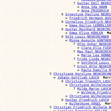
                                    7 
Gustav Emil NEUKI
                                      ∞ 
Anna Ida HAHN
                                      ∞ 
Anna FRIEDRICH
                              6 
Ernestine Pauline NEUKI
                                ∞ 
Friedrich Hermann AUS
                              6 
Cornelius Friedrich NEU
                                ∞ 
Emma Emilie LEßMÜLLER
                              6 
Gustav Reinhard NEUKIRC
                                ∞ 
Emma Elise KÖHLER
Ma
                              6 
Otto Louis NEUKIRCHNER
                                ∞ 
Minna Auguste GÜNTHER
                                    7 
Otto Oskar NEUKIR
                                      ∞ 
Clara Ella FIED
                                    7 
Max Paul NEUKIRCH
                                      ∞ 
Marie Lea HÜBNE
                                    7 
Frida Linda NEUKI
                                      ∞ 
Gotthold Louis 
                                    7 
Ernst Otto NEUKIR
                                      ∞ 
Paula Kamilla M
                        5 
Christiane Karoline NEUKIRCHN
                          ∞ 
Johann Gottlieb LASCH
Marr
                              6 
Christian Traugott LASC
                                ∞ 
Christiane Wilhelmine
                                    7 
Milda Marie LASCH
                                      ∞ 
Wilhelm Friedri
                                ∞ 
Christiane Wilhelmine
                              6 
Gustav Friedrich LASCH
                                ∞ 
Wilhelmine VOGEL
Mar
                        5 
Christian Friedrich Wilhelm N
                          ∞ 
Caroline Ernestine KELLER