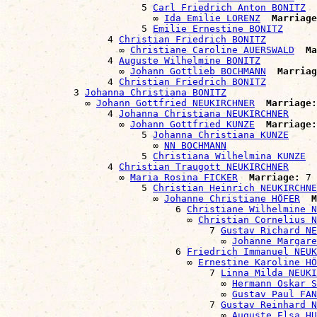
                        5 
Carl Friedrich Anton BONITZ
                          ∞ 
Ida Emilie LORENZ
Marriage
                        5 
Emilie Ernestine BONITZ
                  4 
Christian Friedrich BONITZ
                    ∞ 
Christiane Caroline AUERSWALD
Ma
                  4 
Auguste Wilhelmine BONITZ
                    ∞ 
Johann Gottlieb BOCHMANN
Marriag
                  4 
Christian Friedrich BONITZ
            3 
Johanna Christiana BONITZ
              ∞ 
Johann Gottfried NEUKIRCHNER
Marriage:
                  4 
Johanna Christiana NEUKIRCHNER
                    ∞ 
Johann Gottfried KUNZE
Marriage:
                        5 
Johanna Christiana KUNZE
                          ∞ 
NN BOCHMANN
                        5 
Christiana Wilhelmina KUNZE
                  4 
Christian Traugott NEUKIRCHNER
                    ∞ 
Maria Rosina FICKER
Marriage:
 7 
                        5 
Christian Heinrich NEUKIRCHNE
                          ∞ 
Johanne Christiane HÖFER
M
                              6 
Christiane Wilhelmine N
                                ∞ 
Christian Cornelius N
                                    7 
Gustav Richard NE
                                      ∞ 
Johanne Margare
                              6 
Friedrich Immanuel NEUK
                                ∞ 
Ernestine Karoline HÖ
                                    7 
Linna Milda NEUKI
                                      ∞ 
Hermann Oskar S
                                      ∞ 
Gustav Paul FAN
                                    7 
Gustav Reinhard N
                                      ∞ 
Auguste Elsa HU