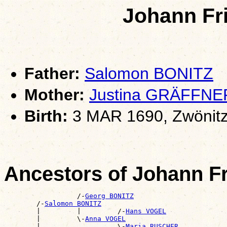
Johann Fr
Father:
Salomon BONITZ
Mother:
Justina GRÄFFNE
Birth:
3 MAR 1690, Zwönitz
Ancestors of Johann F
                  /-
Georg BONITZ
        /-
Salomon BONITZ
        |         |         /-
Hans VOGEL
        |         \-
Anna VOGEL
        |                   \-
Maria RUSCHER