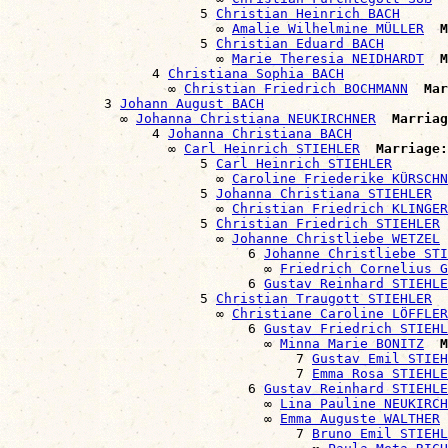
                        5 
Christian Heinrich BACH
                          ∞ 
Amalie Wilhelmine MÜLLER
M
                        5 
Christian Eduard BACH
                          ∞ 
Marie Theresia NEIDHARDT
M
                  4 
Christiana Sophia BACH
                    ∞ 
Christian Friedrich BOCHMANN
Mar
            3 
Johann August BACH
              ∞ 
Johanna Christiana NEUKIRCHNER
Marriag
                  4 
Johanna Christiana BACH
                    ∞ 
Carl Heinrich STIEHLER
Marriage:
                        5 
Carl Heinrich STIEHLER
                          ∞ 
Caroline Friederike KÜRSCHN
                        5 
Johanna Christiana STIEHLER
                          ∞ 
Christian Friedrich KLINGER
                        5 
Christian Friedrich STIEHLER
                          ∞ 
Johanne Christliebe WETZEL
                              6 
Johanne Christliebe STI
                                ∞ 
Friedrich Cornelius G
                              6 
Gustav Reinhard STIEHLE
                        5 
Christian Traugott STIEHLER
                          ∞ 
Christiane Caroline LÖFFLER
                              6 
Gustav Friedrich STIEHL
                                ∞ 
Minna Marie BONITZ
M
                                    7 
Gustav Emil STIEH
                                    7 
Emma Rosa STIEHLE
                              6 
Gustav Reinhard STIEHLE
                                ∞ 
Lina Pauline NEUKIRCH
                                ∞ 
Emma Auguste WALTHER
                                    7 
Bruno Emil STIEHL