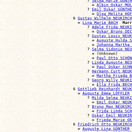
                                    7 
Selma Marie GÜNTH
                                      ∞ 
Albin Oskar MÜL
                                    7 
Emil Oskar GÜNTHE
                                      ∞ 
Olga Melita HOF
                              6 
Gustav Wilhelm NEUKIRCH
                                ∞ 
Lina Marie BACH
Marr
                                    7 
Adele Frida NEUKI
                                      ∞ 
Oskar Bruno DEC
                                    7 
Gustav Louis NEUK
                                      ∞ 
Auguste Hulda S
                                      ∞ 
Johanna Martha 
                                    7 
Selma Sidonie NEU
                                      ∞ (Unknown)

                                      ∞ 
Paul Otto SCHÖN
                                    7 
Linda Auguste NEU
                                      ∞ 
Paul Oskar SCHN
                                    7 
Hermann Curt NEUK
                                      ∞ 
Martha Frieda B
                                    7 
Georg Willy NEUKI
                                      ∞ 
Ella Frida BECH
                              6 
Gottlieb Reinhardt NEUK
                                ∞ 
Auguste Emma LÖFFLER
                                    7 
Milda Selma NEUKI
                                      ∞ 
Emil Oskar NEU
                                    7 
Bruno Max NEUKIRC
                                      ∞ 
Frida Linda SCH
                                    7 
Oskar Emil NEUKIR
                                      ∞ 
Frieda Marie OE
                              6 
Friedrich Otto NEUKIRCH
                                ∞ 
Auguste Lina GÜNTHER