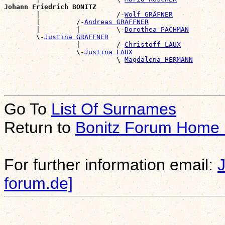
Johann Friedrich BONITZ

        |                   /-
Wolf GRÄFNER
        |         /-
Andreas GRÄFFNER
        |         |         \-
Dorothea PACHMAN
        \-
Justina GRÄFFNER
                  |         /-
Christoff LAUX
                  \-
Justina LAUX
                            \-
Magdalena HERMANN
Go To
List Of Surnames
Return to
Bonitz Forum Home
For further information email:
forum.de]