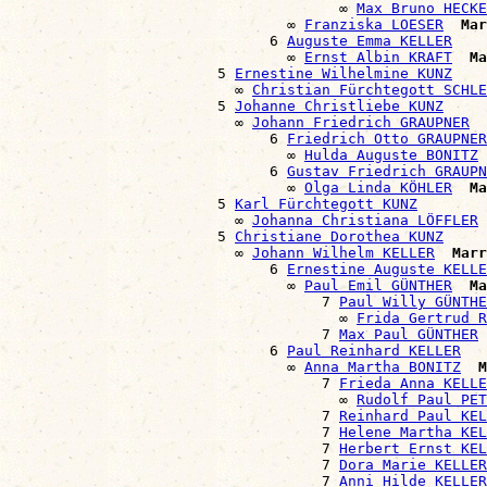
                                      ∞ 
Max Bruno HECKE
                                ∞ 
Franziska LOESER
Mar
                              6 
Auguste Emma KELLER
                                ∞ 
Ernst Albin KRAFT
Ma
                        5 
Ernestine Wilhelmine KUNZ
                          ∞ 
Christian Fürchtegott SCHLE
                        5 
Johanne Christliebe KUNZ
                          ∞ 
Johann Friedrich GRAUPNER
                              6 
Friedrich Otto GRAUPNER
                                ∞ 
Hulda Auguste BONITZ
                              6 
Gustav Friedrich GRAUPN
                                ∞ 
Olga Linda KÖHLER
Ma
                        5 
Karl Fürchtegott KUNZ
                          ∞ 
Johanna Christiana LÖFFLER
                        5 
Christiane Dorothea KUNZ
                          ∞ 
Johann Wilhelm KELLER
Marr
                              6 
Ernestine Auguste KELLE
                                ∞ 
Paul Emil GÜNTHER
Ma
                                    7 
Paul Willy GÜNTHE
                                      ∞ 
Frida Gertrud R
                                    7 
Max Paul GÜNTHER
                              6 
Paul Reinhard KELLER
                                ∞ 
Anna Martha BONITZ
M
                                    7 
Frieda Anna KELLE
                                      ∞ 
Rudolf Paul PET
                                    7 
Reinhard Paul KEL
                                    7 
Helene Martha KEL
                                    7 
Herbert Ernst KEL
                                    7 
Dora Marie KELLER
                                    7 
Anni Hilde KELLER