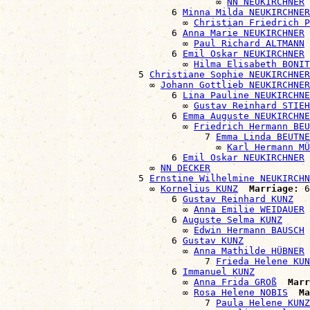
                                      ∞ 
NN NEUKIRCHNER
                              6 
Minna Milda NEUKIRCHNER
                                ∞ 
Christian Friedrich P
                              6 
Anna Marie NEUKIRCHNER
                                ∞ 
Paul Richard ALTMANN
                              6 
Emil Oskar NEUKIRCHNER
                                ∞ 
Hilma Elisabeth BONIT
                        5 
Christiane Sophie NEUKIRCHNER
                          ∞ 
Johann Gottlieb NEUKIRCHNER
                              6 
Lina Pauline NEUKIRCHNE
                                ∞ 
Gustav Reinhard STIEH
                              6 
Emma Auguste NEUKIRCHNE
                                ∞ 
Friedrich Hermann BEU
                                    7 
Emma Linda BEUTNE
                                      ∞ 
Karl Hermann MÜ
                              6 
Emil Oskar NEUKIRCHNER
                          ∞ 
NN DECKER
                        5 
Ernstine Wilhelmine NEUKIRCHN
                          ∞ 
Kornelius KUNZ
Marriage:
 6
                              6 
Gustav Reinhard KUNZ
                                ∞ 
Anna Emilie WEIDAUER
                              6 
Auguste Selma KUNZ
                                ∞ 
Edwin Hermann BAUSCH
                              6 
Gustav KUNZ
                                ∞ 
Anna Mathilde HÜBNER
                                    7 
Frieda Helene KUN
                              6 
Immanuel KUNZ
                                ∞ 
Anna Frida GROß
Marr
                                ∞ 
Rosa Helene NOBIS
Ma
                                    7 
Paula Helene KUNZ