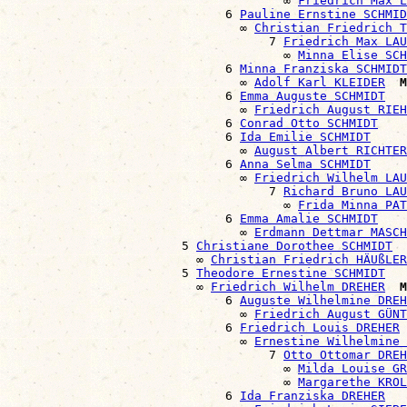
                                      ∞ 
Friedrich Max L
                              6 
Pauline Ernstine SCHMID
                                ∞ 
Christian Friedrich T
                                    7 
Friedrich Max LAU
                                      ∞ 
Minna Elise SCH
                              6 
Minna Franziska SCHMIDT
                                ∞ 
Adolf Karl KLEIDER
M
                              6 
Emma Auguste SCHMIDT
                                ∞ 
Friedrich August RIEH
                              6 
Conrad Otto SCHMIDT
                              6 
Ida Emilie SCHMIDT
                                ∞ 
August Albert RICHTER
                              6 
Anna Selma SCHMIDT
                                ∞ 
Friedrich Wilhelm LAU
                                    7 
Richard Bruno LAU
                                      ∞ 
Frida Minna PAT
                              6 
Emma Amalie SCHMIDT
                                ∞ 
Erdmann Dettmar MASCH
                        5 
Christiane Dorothee SCHMIDT
                          ∞ 
Christian Friedrich HÄUßLER
                        5 
Theodore Ernestine SCHMIDT
                          ∞ 
Friedrich Wilhelm DREHER
M
                              6 
Auguste Wilhelmine DREH
                                ∞ 
Friedrich August GÜNT
                              6 
Friedrich Louis DREHER
                                ∞ 
Ernestine Wilhelmine 
                                    7 
Otto Ottomar DREH
                                      ∞ 
Milda Louise GR
                                      ∞ 
Margarethe KROL
                              6 
Ida Franziska DREHER