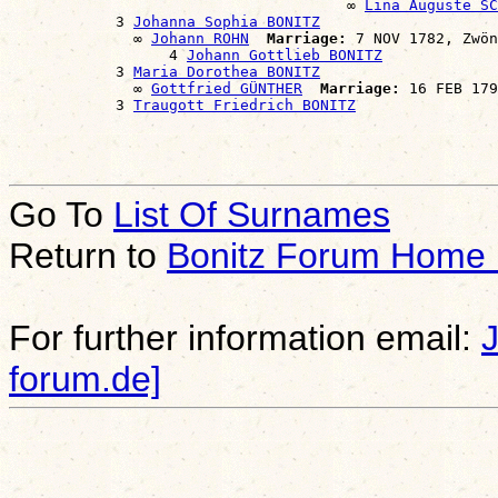
                                      ∞ 
Lina Auguste S
            3 
Johanna Sophia BONITZ
              ∞ 
Johann ROHN
Marriage:
 7 NOV 1782, Zwön
                  4 
Johann Gottlieb BONITZ
            3 
Maria Dorothea BONITZ
              ∞ 
Gottfried GÜNTHER
Marriage:
 16 FEB 179
            3 
Traugott Friedrich BONITZ
Go To
List Of Surnames
Return to
Bonitz Forum Home
For further information email:
forum.de]