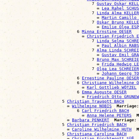
                                    7 
Gustav Oskar KELL
                                      ∞ 
Lea Rahel SCHUS
                                    7 
Linda Alma KELLER
                                      ∞ 
Martin Camillo 
                                    7 
Oskar Bruno KELLE
                                      ∞ 
Emilie Olga ESP
                              6 
Minna Ernstine OESER
                                ∞ 
Christian Friedrich E
                                    7 
Linda Selma SCHRE
                                      ∞ 
Paul Albin RABS
                                    7 
Alma Linda SCHREI
                                      ∞ 
Gustav Emil GRA
                                    7 
Bruno Max SCHREIE
                                      ∞ 
Frida Hedwig LE
                                    7 
Olga Lea SCHREIER
                                      ∞ 
Johann Georg TO
                              6 
Ernestine Pauline OESER
                              6 
Christiane Wilhelmine O
                                ∞ 
Karl Gottlieb WÖTZEL
                              6 
Emma Auguste OESER
                                ∞ 
Friedrich Otto GRUNEW
                        5 
Christian Traugott BACH
                          ∞ 
Wilhelmine NOBIS
Marriage:
                              6 
Carl Friedrich BACH
                                ∞ 
Anna Helene PETERS
M
                          ∞ 
Barbara PENKERT
Marriage:
 
                        5 
Christian Friedrich BACH
                          ∞ 
Caroline Wilhelmine HUTH
M
                        5 
Christiana Carolina BACH
                          ∞ 
Christian Fürchtegott SÜß