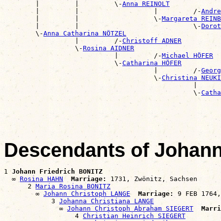
        |         |         \-
Anna REINOLT
        |         |                   |         /-
Andre
        |         |                   \-
Margareta REINB
        |         |                             \-
Dorot
        \-
Anna Catharina NÖTZEL
                  |         /-
Christoff ADNER
                  \-
Rosina AIDNER
                            |         /-
Michael HÖFER
                            \-
Catharina HÖFER
                                      |         /-
Georg
                                      \-
Christina NEUKI
                                                |      
                                                \-
Catha
                                                       
Descendants of Johann
1 
Johann Friedrich BONITZ
  ∞ 
Rosina HAHN
Marriage:
 1731, Zwönitz, Sachsen

      2 
Maria Rosina BONITZ
        ∞ 
Johann Christoph LANGE
Marriage:
 9 FEB 1764,
            3 
Johanna Christiana LANGE
              ∞ 
Johann Christoph Abraham SIEGERT
Marri
                  4 
Christian Heinrich SIEGERT