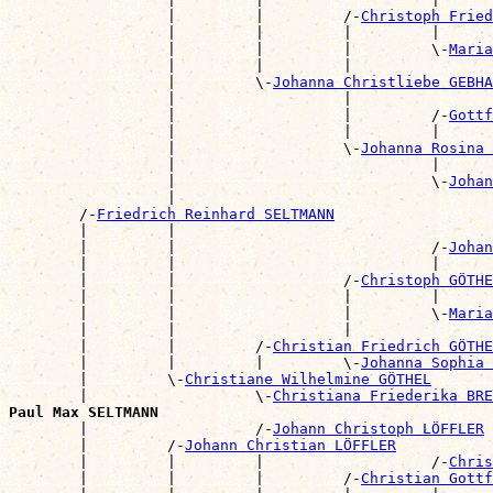
                  |         |         /-
Christoph Fried
                  |         |         |         |      
                  |         |         |         \-
Maria
                  |         |         |                
                  |         \-
Johanna Christliebe GEBHA
                  |                   |                
                  |                   |         /-
Gottf
                  |                   |         |      
                  |                   \-
Johanna Rosina 
                  |                             |      
                  |                             \-
Johan
                  |                                    
        /-
Friedrich Reinhard SELTMANN
        |         |                                    
        |         |                             /-
Johan
        |         |                             |      
        |         |                   /-
Christoph GÖTHE
        |         |                   |         |      
        |         |                   |         \-
Maria
        |         |                   |                
        |         |         /-
Christian Friedrich GÖTHE
        |         |         |         \-
Johanna Sophia 
        |         \-
Christiane Wilhelmine GÖTHEL
        |                   \-
Christiana Friederika BRE
Paul Max SELTMANN

        |                   /-
Johann Christoph LÖFFLER
        |         /-
Johann Christian LÖFFLER
        |         |         |                   /-
Chris
        |         |         |         /-
Christian Gott