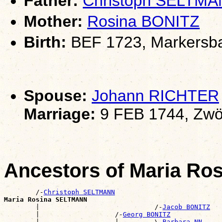
Father:
Christoph SELTM
Mother:
Rosina BONITZ
Birth:
BEF 1723, Markersb
Spouse:
Johann RICHTER
Marriage:
9 FEB 1744, Zwö
Ancestors of Maria R
        /-
Christoph SELTMANN
Maria Rosina SELTMANN

        |                             /-
Jacob BONITZ
        |                   /-
Georg BONITZ
        |                   |         \-
Barbara NN