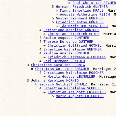
                                ∞ 
Paul Christian BECHER
                        5 
Hermann Friedrich GÜNTHER
                          ∞ 
Minna Ernestine KRAUß
Marr
                          ∞ 
Auguste Wilhelmine REICH
M
                        5 
Gustav Reinhard GÜNTHER
                        5 
Friedrich Anton GÜNTHER
                          ∞ 
Ida Marie BRETSCHNEIDER
Ma
                  4 
Christiane Karoline GÜNTHER
                    ∞ 
Christian Friedrich MEYER
Marria
                  4 
Amalie Auguste GÜNTHER
                  4 
Therese Dorothee GÜNTHER
                    ∞ 
Christian Gottfried GÖTHEL
Marri
                  4 
Ernestine Wilhelmine GÜNTHER
                  4 
Pauline Amalia GÜNTHER
                    ∞ 
Friedrich Herrmann WIEDEMANN
Mar
                  4 
Carl Hermann GÜNTHER
            3 
Christiane Karoline HÖRNIG
              ∞ 
Christian Gottlieb ROSCHER
Marriage:
 2
                  4 
Christiane Wilhelmine ROSCHER
                    ∞ 
Moritz Gustav LEßMÜLLER
Marriage
            3 
Johanne Karoline HÖRNIG
              ∞ 
Friedrich Gotthilf SCHULZ
Marriage:
 21
                  4 
Ernestine Wilhelmine SCHULZE
                    ∞ 
Christian Traugott FRIEDRICH
Mar
                        5 
Marie Auguste FRIEDRICH