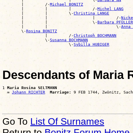
        |         /-
Michael BONITZ
        |         |         |         /-
Michel LANG
        |         |         \-
Christina LANGE
        |         |                   |         /-
Nicke
        |         |                   \-
Barbara PFÜLLER
        |         |                             \-
Anna 
        \-
Rosina BONITZ
                  |         /-
Christoph BOCHMANN
                  \-
Susanna BOCHMANN
                            \-
Sybilla HUBIGER
Descendants of Maria
1 
Maria Rosina SELTMANN
  ∞ 
Johann RICHTER
Marriage:
Go To
List Of Surnames
Return to
Bonitz Forum Home