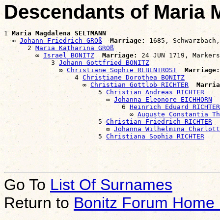
Descendants of Maria
1 
Maria Magdalena SELTMANN
  ∞ 
Johann Friedrich GROß
Marriage:
 1685, Schwarzbach,
      2 
Maria Katharina GROß
        ∞ 
Israel BONITZ
Marriage:
 24 JUN 1719, Markers
            3 
Johann Gottfried BONITZ
              ∞ 
Christiane Sophie REBENTROST
Marriage:
                  4 
Christiane Dorothea BONITZ
                    ∞ 
Christian Gottlob RICHTER
Marria
                        5 
Christian Andreas RICHTER
                          ∞ 
Johanna Eleonore EICHHORN
                              6 
Heinrich Eduard RICHTER
                                ∞ 
Auguste Constantia Th
                        5 
Christian Friedrich RICHTER
                          ∞ 
Johanna Wilhelmina Charlott
                        5 
Christiana Sophia RICHTER
Go To
List Of Surnames
Return to
Bonitz Forum Home