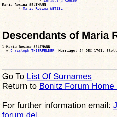
        |         \-
Christina KÖHLER
Maria Rosina SELTMANN

        \-
Maria Rosina WETZEL
Descendants of Maria
1 
Maria Rosina SELTMANN
  ∞ 
Christoph THIERFELDER
Marriage:
Go To
List Of Surnames
Return to
Bonitz Forum Home
For further information email:
forum.de]