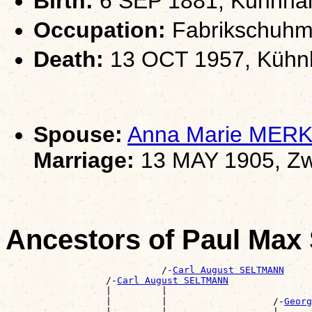
Birth:
6 SEP 1881, Kühnhai
Occupation:
Fabrikschuhm
Death:
13 OCT 1957, Kühnh
Spouse:
Anna Marie MER
Marriage:
13 MAY 1905, Zw
Ancestors of Paul Ma
                            /-
Carl August SELTMANN
                  /-
Carl August SELTMANN
                  |         |                          
                  |         |                   /-
Georg
                  |         |                   |      