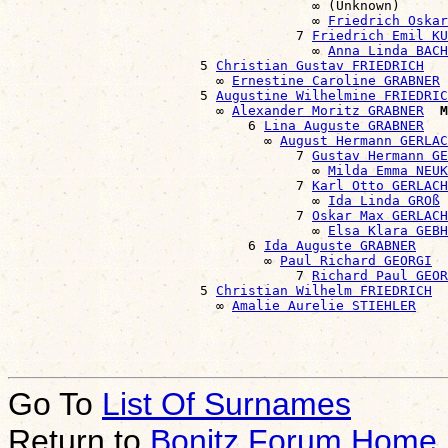
                                      ∞ (Unknown)

                                      ∞ 
Friedrich Oska
                                    7 
Friedrich Emil KU
                                      ∞ 
Anna Linda BACH
                        5 
Christian Gustav FRIEDRICH
                          ∞ 
Ernestine Caroline GRABNER
                        5 
Augustine Wilhelmine FRIEDRIC
                          ∞ 
Alexander Moritz GRABNER
M
                              6 
Lina Auguste GRABNER
                                ∞ 
August Hermann GERLAC
                                    7 
Gustav Hermann GE
                                      ∞ 
Milda Emma NEU
                                    7 
Karl Otto GERLACH
                                      ∞ 
Ida Linda GROß
                                    7 
Oskar Max GERLACH
                                      ∞ 
Elsa Klara GEBH
                              6 
Ida Auguste GRABNER
                                ∞ 
Paul Richard GEORGI
                                    7 
Richard Paul GEOR
                        5 
Christian Wilhelm FRIEDRICH
                          ∞ 
Amalie Aurelie STIEHLER
Go To
List Of Surnames
Return to
Bonitz Forum Home