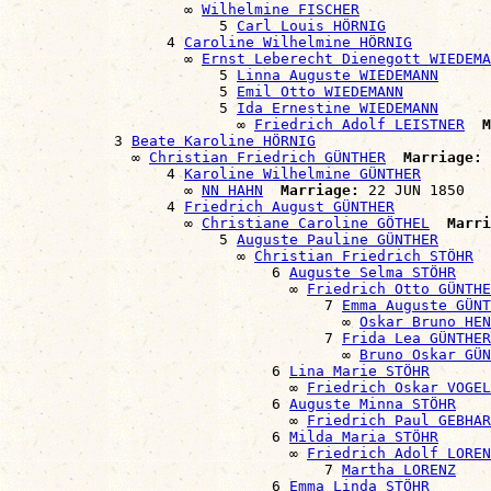
                    ∞ 
Wilhelmine FISCHER
                        5 
Carl Louis HÖRNIG
                  4 
Caroline Wilhelmine HÖRNIG
                    ∞ 
Ernst Leberecht Dienegott WIEDEMA
                        5 
Linna Auguste WIEDEMANN
                        5 
Emil Otto WIEDEMANN
                        5 
Ida Ernestine WIEDEMANN
                          ∞ 
Friedrich Adolf LEISTNER
M
            3 
Beate Karoline HÖRNIG
              ∞ 
Christian Friedrich GÜNTHER
Marriage:
 
                  4 
Karoline Wilhelmine GÜNTHER
                    ∞ 
NN HAHN
Marriage:
 22 JUN 1850

                  4 
Friedrich August GÜNTHER
                    ∞ 
Christiane Caroline GÖTHEL
Marri
                        5 
Auguste Pauline GÜNTHER
                          ∞ 
Christian Friedrich STÖHR
                              6 
Auguste Selma STÖHR
                                ∞ 
Friedrich Otto GÜNTHE
                                    7 
Emma Auguste GÜNT
                                      ∞ 
Oskar Bruno HEN
                                    7 
Frida Lea GÜNTHER
                                      ∞ 
Bruno Oskar GÜN
                              6 
Lina Marie STÖHR
                                ∞ 
Friedrich Oskar VOGEL
                              6 
Auguste Minna STÖHR
                                ∞ 
Friedrich Paul GEBHAR
                              6 
Milda Maria STÖHR
                                ∞ 
Friedrich Adolf LOREN
                                    7 
Martha LORENZ
                              6 
Emma Linda STÖHR