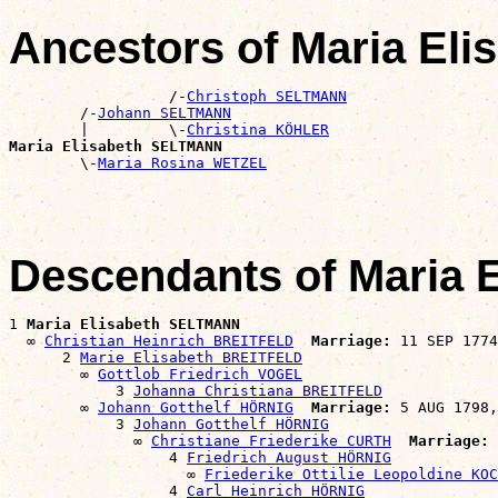
Ancestors of Maria El
                  /-
Christoph SELTMANN
        /-
Johann SELTMANN
        |         \-
Christina KÖHLER
Maria Elisabeth SELTMANN

        \-
Maria Rosina WETZEL
Descendants of Maria
1 
Maria Elisabeth SELTMANN
  ∞ 
Christian Heinrich BREITFELD
Marriage:
 11 SEP 1774
      2 
Marie Elisabeth BREITFELD
        ∞ 
Gottlob Friedrich VOGEL
            3 
Johanna Christiana BREITFELD
        ∞ 
Johann Gotthelf HÖRNIG
Marriage:
 5 AUG 1798,
            3 
Johann Gotthelf HÖRNIG
              ∞ 
Christiane Friederike CURTH
Marriage:
 
                  4 
Friedrich August HÖRNIG
                    ∞ 
Friederike Ottilie Leopoldine KOC
                  4 
Carl Heinrich HÖRNIG