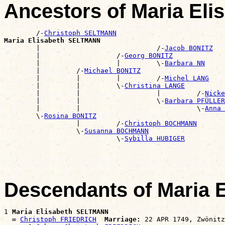
Ancestors of Maria El
        /-
Christoph SELTMANN
Maria Elisabeth SELTMANN

        |                             /-
Jacob BONITZ
        |                   /-
Georg BONITZ
        |                   |         \-
Barbara NN
        |         /-
Michael BONITZ
        |         |         |         /-
Michel LANG
        |         |         \-
Christina LANGE
        |         |                   |         /-
Nicke
        |         |                   \-
Barbara PFÜLLER
        |         |                             \-
Anna 
        \-
Rosina BONITZ
                  |         /-
Christoph BOCHMANN
                  \-
Susanna BOCHMANN
                            \-
Sybilla HUBIGER
Descendants of Maria
1 
Maria Elisabeth SELTMANN
  ∞ 
Christoph FRIEDRICH
Marriage:
 22 APR 1749, Zwönitz