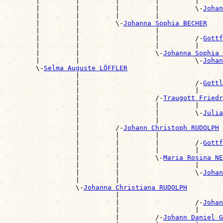
        |         |         |         |         |      
        |         |         |         |         \-
Johan
        |         |         |         |                
        |         |         \-
Johanna Sophia BECHER
        |         |                   |                
        |         |                   |         /-
Gottf
        |         |                   |         |      
        |         |                   \-
Johanna Sophia 
        |         |                             \-
Johan
        \-
Selma Auguste LÖFFLER
                  |                                    
                  |                             /-
Gottl
                  |                             |      
                  |                   /-
Traugott Fried
                  |                   |         |      
                  |                   |         \-
Julia
                  |                   |                
                  |         /-
Johann Christoph RUDOLPH
                  |         |         |                
                  |         |         |         /-
Gottf
                  |         |         |         |      
                  |         |         \-
Maria Rosina NE
                  |         |                   |      
                  |         |                   \-
Johan
                  |         |                          
                  \-
Johanna Christiana RUDOLPH
                            |                          
                            |                   /-
Johan
                            |                   |      
                            |         /-
Johann Daniel G