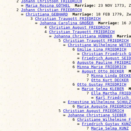
      2 
Johann Christoph FRIEDRICH
        ∞ 
Maria Rosina GÖTHEL
Marriage:
 23 NOV 1773, Z
      2 
Johann Christian FRIEDRICH
        ∞ 
Christiana GEBHARD
Marriage:
 18 FEB 1779, Zw
            3 
Christian Traugott FRIEDRICH
              ∞ 
Johanna Carolina GROßER
Marriage:
 16 J
                  4 
Christian August FRIEDRICH
                  4 
Christian Traugott FRIEDRICH
                    ∞ 
Johanna Christiana HÜBNER
Marria
                        5 
Christian Traugott FRIEDRICH
                          ∞ 
Christiane Wilhelmine WETZE
                              6 
Emilie Lina FRIEDRICH
                                ∞ 
Christian Friedrich G
                                ∞ 
Friedrich August SEID
                              6 
Auguste Pauline FRIEDRI
                              6 
Minna Marie FRIEDRICH
                                ∞ 
August Otto DECKER
M
                                    7 
Minna Linda DECKE
                                    7 
Otto Kurt DECKER
                              6 
Otto Gustav FRIEDRICH
                                ∞ 
Marie Selma KLEBER
M
                                    7 
Ella Martha FRIED
                                      ∞ 
Karl Friedrich 
                          ∞ 
Ernestine Wilhelmine SCHULZ
                              6 
Marie Auguste FRIEDRICH
                        5 
Christian August FRIEDRICH
                          ∞ 
Johanne Christiane SIEBER
                              6 
Christiane Wilhelmine F
                                ∞ 
Friedrich Gustav KUNZ
                                    7 
Marie Selma KUNZ