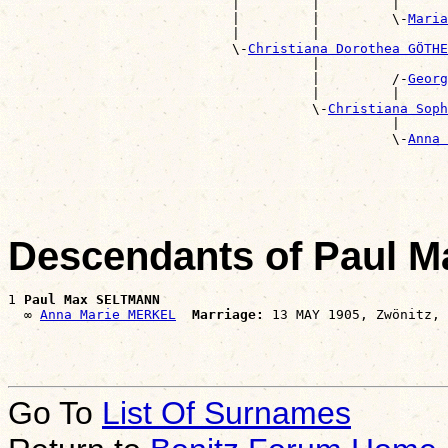
                            |         |         |      
                            |         |         \-
Maria
                            |         |                
                            \-
Christiana Dorothea GÖTHE
                                      |                
                                      |         /-
Georg
                                      |         |      
                                      \-
Christiana Soph
                                                |      
                                                \-
Anna 
                                                       
Descendants of Paul
1 
Paul Max SELTMANN
  ∞ 
Anna Marie MERKEL
Marriage:
Go To
List Of Surnames