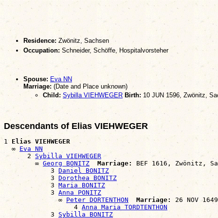
Residence:
Zwönitz, Sachsen
Occupation:
Schneider, Schöffe, Hospitalvorsteher
Spouse:
Eva NN
Marriage:
(Date and Place unknown)
Child:
Sybilla VIEHWEGER
Birth:
10 JUN 1596, Zwönitz, S
Descendants of Elias VIEHWEGER
1 
Elias VIEHWEGER
  ∞ 
Eva NN
      2 
Sybilla VIEHWEGER
        ∞ 
Georg BONITZ
Marriage:
 BEF 1616, Zwönitz, Sa
            3 
Daniel BONITZ
            3 
Dorothea BONITZ
            3 
Maria BONITZ
            3 
Anna PONITZ
              ∞ 
Peter DORTENTHON
Marriage:
 26 NOV 1649
                  4 
Anna Maria TORDTENTHON
            3 
Sybilla BONITZ