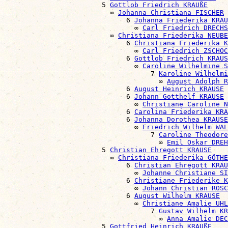
                        5 
Gottlob Friedrich KRAUßE
                          ∞ 
Johanna Christiana FISCHER
                              6 
Johanna Friederika KRAU
                                ∞ 
Carl Friedrich DRECHS
                          ∞ 
Christiana Friederika NEUBE
                              6 
Christiana Friederika K
                                ∞ 
Carl Friedrich ZSCHOC
                              6 
Gottlob Friedrich KRAUS
                                ∞ 
Caroline Wilhelmine S
                                    7 
Karoline Wilhelmi
                                      ∞ 
August Adolph 
                              6 
August Heinrich KRAUSE
                              6 
Johann Gotthelf KRAUSE
                                ∞ 
Christiane Caroline N
                              6 
Carolina Friederika KRA
                              6 
Johanna Dorothea KRAUSE
                                ∞ 
Friedrich Wilhelm WAL
                                    7 
Caroline Theodore
                                      ∞ 
Emil Oskar DREH
                        5 
Christian Ehregott KRAUSE
                          ∞ 
Christiana Friederika GÖTHE
                              6 
Christian Ehregott KRAU
                                ∞ 
Johanne Christiane SI
                              6 
Christiane Friederike K
                                ∞ 
Johann Christian ROSC
                              6 
August Wilhelm KRAUSE
                                ∞ 
Christiane Amalie UHL
                                    7 
Gustav Wilhelm KR
                                      ∞ 
Anna Amalie DEC
                        5 
Gottfried Heinrich KRAUßE