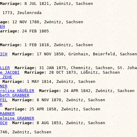
Marriage:
 8 JUL 1821, Zwönitz, Sachsen

 1773, Zeulenroda

age:
 12 NOV 1780, Zwönitz, Sachsen

EH
arriage:
 24 FEB 1805

Marriage:
 1 FEB 1818, Zwönitz, Sachsen

ICH
Marriage:
 17 NOV 1850, Grünhain, Beierfeld, Sachsen

LLER
Marriage:
 31 JAN 1875, Chemnitz, Sachsen, St. Joha
e JACOBI
Marriage:
 28 OCT 1873, Lößnitz, Sachsen

 ZEHE
Marriage:
 1 MAY 1814, Zwönitz, Sachsen

NER
rolina HÄUßLER
Marriage:
 24 APR 1842, Zwönitz, Sachsen

beth GRABNER
FEL
Marriage:
 8 NOV 1870, Zwönitz, Sachsen

R
Marriage:
 25 APR 1858, Zwönitz, Sachsen

RABNER
elmine GRABNER
OCH
Marriage:
 8 AUG 1853, Zwönitz, Sachsen

746, Zwönitz, Sachsen
