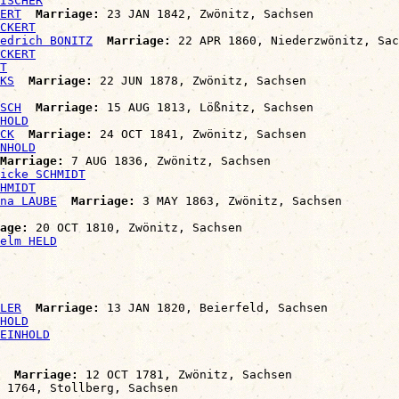
ISCHER
ERT
Marriage:
 23 JAN 1842, Zwönitz, Sachsen

CKERT
edrich BONITZ
Marriage:
 22 APR 1860, Niederzwönitz, Sac
CKERT
T
KS
Marriage:
 22 JUN 1878, Zwönitz, Sachsen

SCH
Marriage:
 15 AUG 1813, Lößnitz, Sachsen

HOLD
CK
Marriage:
 24 OCT 1841, Zwönitz, Sachsen

NHOLD
Marriage:
 7 AUG 1836, Zwönitz, Sachsen

icke SCHMIDT
HMIDT
na LAUBE
Marriage:
 3 MAY 1863, Zwönitz, Sachsen

age:
 20 OCT 1810, Zwönitz, Sachsen

elm HELD
LER
Marriage:
 13 JAN 1820, Beierfeld, Sachsen

HOLD
EINHOLD
Marriage:
 12 OCT 1781, Zwönitz, Sachsen

 1764, Stollberg, Sachsen
