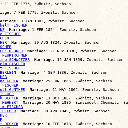
:
 11 FEB 1776, Zwönitz, Sachsen

iage:
 7 FEB 1779, Zwönitz, Sachsen

arriage:
 3 JAN 1802, Zwönitz, Sachsen

helm FISCHER
NZ
Marriage:
 1 FEB 1824, Zwönitz, Sachsen

e FISCHER
CHER
HER
Marriage:
 29 AUG 1824, Zwönitz, Sachsen

SCHER
EUKIRCHNER
Marriage:
 21 NOV 1830, Zwönitz, Sachsen

 NEUKIRCHNER
ine SCHWOTZER
Marriage:
 16 JAN 1859, Zwönitz, Sachsen

elm FISCHER
t FISCHER
BERLEIN
Marriage:
 4 SEP 1836, Zwönitz, Sachsen

HER
ne GLÜCK
Marriage:
 25 JUN 1865, Zwönitz, Sachsen

 FISCHER
gott GÜNTHER
Marriage:
 11 MAY 1862, Zwönitz, Sachsen

ISCHER
h DECKER
Marriage:
 13 OCT 1867, Zwönitz, Sachsen

 MEHNERT
Marriage:
 20 MAY 1886, Einsiedel, Chemnitz, Sa
lm FISCHER
 BECHER
Marriage:
 30 APR 1849, Zwönitz, Sachsen

HER
R
t DECKER
Marriage:
 10 FEB 1878, Zwönitz, Sachsen
