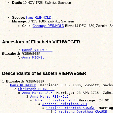
Death:
10 NOV 1728, Zwönitz, Sachsen
Spouse:
Hans REINHOLD
Marriage:
8 NOV 1686, Zwönitz, Sachsen
Child:
Christoph REINHOLD
Birth:
14 DEC 1689, Zwönitz, S
Ancestors of Elisabeth VIEHWEGER
        /-
Hannß VIEHWEGER
Elisabeth VIEHWEGER

        \-
Anna MICHEL
Descendants of Elisabeth VIEHWEGER
1 
Elisabeth VIEHWEGER
  ∞ 
Hans REINHOLD
Marriage:
 8 NOV 1686, Zwönitz, Sachs
      2 
Christoph REINHOLD
        ∞ 
Anna Maria LAUX
Marriage:
 23 APR 1715, Zwöni
            3 
Anna Maria REINHOLD
              ∞ 
Johann Christian ZEH
Marriage:
 24 OCT 
                  4 
Johanna Christiana ZEH
                    ∞ 
Gottlob Friedrich KRAUßE
Marriag
                        5 
Christiana Dorothea KRAUßE