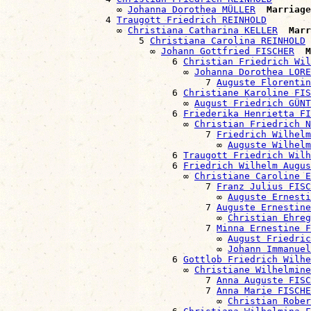
                    ∞ 
Johanna Dorothea MÜLLER
Marriage
                  4 
Traugott Friedrich REINHOLD
                    ∞ 
Christiana Catharina KELLER
Marr
                        5 
Christiana Carolina REINHOLD
                          ∞ 
Johann Gottfried FISCHER
M
                              6 
Christian Friedrich Wil
                                ∞ 
Johanna Dorothea LORE
                                    7 
Auguste Florentin
                              6 
Christiane Karoline FIS
                                ∞ 
August Friedrich GÜNT
                              6 
Friederika Henrietta FI
                                ∞ 
Christian Friedrich N
                                    7 
Friedrich Wilhelm
                                      ∞ 
Auguste Wilhelm
                              6 
Traugott Friedrich Wilh
                              6 
Friedrich Wilhelm Augus
                                ∞ 
Christiane Caroline E
                                    7 
Franz Julius FISC
                                      ∞ 
Auguste Ernesti
                                    7 
Auguste Ernestine
                                      ∞ 
Christian Ehre
                                    7 
Minna Ernestine F
                                      ∞ 
August Friedric
                                      ∞ 
Johann Immanuel
                              6 
Gottlob Friedrich Wilhe
                                ∞ 
Christiane Wilhelmine
                                    7 
Anna Auguste FISC
                                    7 
Anna Marie FISCHE
                                      ∞ 
Christian Rober