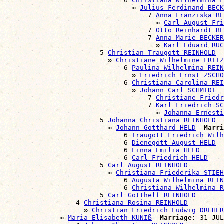
                              6 
Christiana Wilhelmina F
                                ∞ 
Julius Ferdinand BECK
                                    7 
Anna Franziska BE
                                      ∞ 
Carl August Fri
                                    7 
Otto Reinhardt BE
                                    7 
Anna Marie BECKER
                                      ∞ 
Karl Eduard RUC
                        5 
Christian Traugott REINHOLD
                          ∞ 
Christiane Wilhelmine FRITZ
                              6 
Paulina Wilhelmina REIN
                                ∞ 
Friedrich Ernst ZSCHO
                              6 
Christiana Carolina REI
                                ∞ 
Johann Carl SCHMIDT
                                    7 
Christiane Friedr
                                    7 
Karl Friedrich SC
                                      ∞ 
Johanna Ernesti
                        5 
Johanna Christiana REINHOLD
                          ∞ 
Johann Gotthard HELD
Marri
                              6 
Traugott Friedrich Wilh
                              6 
Dienegott August HELD
                              6 
Linna Emilia HELD
                              6 
Carl Friedrich HELD
                        5 
Carl August REINHOLD
                          ∞ 
Christiana Friederika STIEH
                              6 
Augusta Wilhelmina REIN
                              6 
Christiana Wilhelmina R
                        5 
Carl Gotthelf REINHOLD
                  4 
Christiana Rosina REINHOLD
                    ∞ 
Christian Friedrich Ludwig DREHER
              ∞ 
Maria Elisabeth KUNIß
Marriage:
 31 JUL