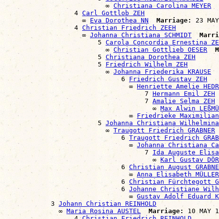
                          ∞ 
Christiana Carolina MEYER
                  4 
Carl Gottlob ZEH
                    ∞ 
Eva Dorothea NN
Marriage:
 23 MAY
                  4 
Christian Friedrich ZEEH
                    ∞ 
Johanna Christiana SCHMIDT
Marri
                        5 
Carola Concordia Ernestina ZE
                          ∞ 
Christian Gottlieb OESER
M
                        5 
Christiana Dorothea ZEH
                        5 
Friedrich Wilhelm ZEH
                          ∞ 
Johanna Friederika KRAUSE
                              6 
Friedrich Gustav ZEH
                                ∞ 
Henriette Amelie HEDR
                                    7 
Hermann Emil ZEH
                                    7 
Amalie Selma ZEH
                                      ∞ 
Max Alwin LEßMÜ
                                ∞ 
Friedrieke Maximilian
                        5 
Johanna Christiana Wilhelmina
                          ∞ 
Traugott Friedrich GRABNER
                              6 
Traugott Friedrich GRAB
                                ∞ 
Johanna Christiana Ca
                                    7 
Ida Auguste Elisa
                                      ∞ 
Karl Gustav DÖR
                              6 
Christian August GRABNE
                                ∞ 
Anna Elisabeth MÜLLER
                              6 
Christian Fürchtegott G
                              6 
Johanne Christiane Wilh
                                ∞ 
Gustav Adolf Eduard K
            3 
Johann Christian REINHOLD
              ∞ 
Maria Rosina AUSTEL
Marriage:
 10 MAY 1
                  4 
Christian Friedrich REINHOLD