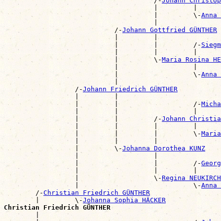
                                      /-
Johann Christop
                                      |         |      
                                      |         \-
Anna 
                                      |                
                            /-
Johann Gottfried GÜNTHER
                            |         |                
                            |         |         /-
Siegm
                            |         |         |      
                            |         \-
Maria Rosina HE
                            |                   |      
                            |                   \-
Anna 
                            |                          
                  /-
Johann Friedrich GÜNTHER
                  |         |                          
                  |         |                   /-
Micha
                  |         |                   |      
                  |         |         /-
Johann Christi
                  |         |         |         |      
                  |         |         |         \-
Maria
                  |         |         |                
                  |         \-
Johanna Dorothea KUNZ
                  |                   |                
                  |                   |         /-
Georg
                  |                   |         |      
                  |                   \-
Regina NEUKIRCH
                  |                             \-
Anna 
        /-
Christian Friedrich GÜNTHER
        |         \-
Johanna Sophia HÄCKER
Christian Friedrich GÜNTHER

        |                                             