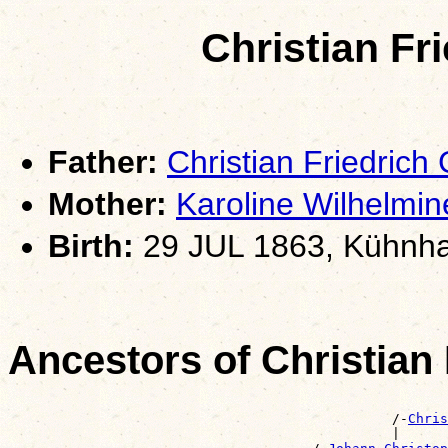
Christian F
Father:
Christian Friedri
Mother:
Karoline Wilhelmi
Birth:
29 JUL 1863, Kühnha
Ancestors of Christia
                                                       
                                                /-
Chris
                                                |      