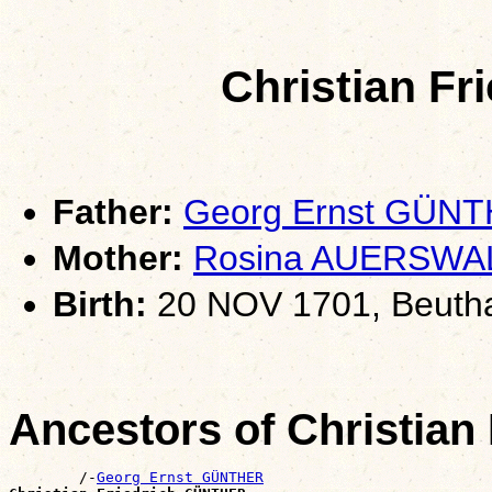
Christian F
Father:
Georg Ernst GÜN
Mother:
Rosina AUERSWA
Birth:
20 NOV 1701, Beutha,
Ancestors of Christia
        /-
Georg Ernst GÜNTHER