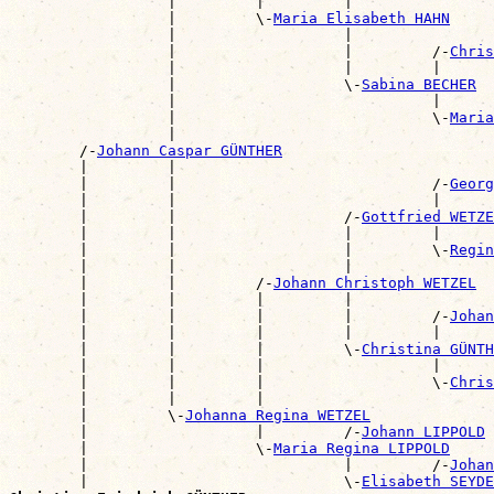
                  |         |         |                
                  |         \-
Maria Elisabeth HAHN
                  |                   |                
                  |                   |         /-
Chris
                  |                   |         |      
                  |                   \-
Sabina BECHER
                  |                             |      
                  |                             \-
Maria
                  |                                    
        /-
Johann Caspar GÜNTHER
        |         |                                    
        |         |                             /-
Georg
        |         |                             |      
        |         |                   /-
Gottfried WETZE
        |         |                   |         |      
        |         |                   |         \-
Regin
        |         |                   |                
        |         |         /-
Johann Christoph WETZEL
        |         |         |         |                
        |         |         |         |         /-
Johan
        |         |         |         |         |      
        |         |         |         \-
Christina GÜNTH
        |         |         |                   |      
        |         |         |                   \-
Chris
        |         |         |                          
        |         \-
Johanna Regina WETZEL
        |                   |         /-
Johann LIPPOLD
        |                   \-
Maria Regina LIPPOLD
        |                             |         /-
Johan
        |                             \-
Elisabeth SEYDE