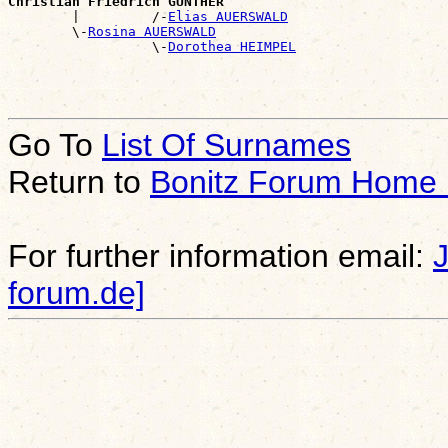
Christian Friedrich GÜNTHER

        |         /-
Elias AUERSWALD
        \-
Rosina AUERSWALD
                  \-
Dorothea HEIMPEL
Go To
List Of Surnames
Return to
Bonitz Forum Home
For further information email:
forum.de]