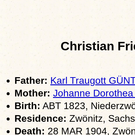
Christian F
Father:
Karl Traugott GÜ
Mother:
Johanne Dorothe
Birth:
ABT 1823, Niederzwö
Residence:
Zwönitz, Sach
Death:
28 MAR 1904, Zwöni