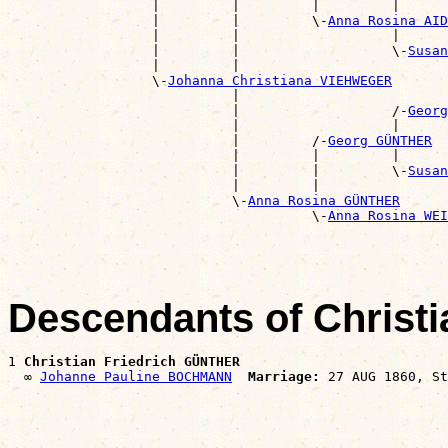
                  |         |         |         |      
                  |         |         \-
Anna Rosina AID
                  |         |                   |      
                  |         |                   \-
Susan
                  |         |                          
                  \-
Johanna Christiana VIEHWEGER
                            |                          
                            |                   /-
Georg
                            |                   |      
                            |         /-
Georg GÜNTHER
                            |         |         |      
                            |         |         \-
Susan
                            |         |                
                            \-
Anna Rosina GÜNTHER
                                      \-
Anna Rosina WEI
Descendants of Christ
1 
Christian Friedrich GÜNTHER
  ∞ 
Johanne Pauline BOCHMANN
Marriage: