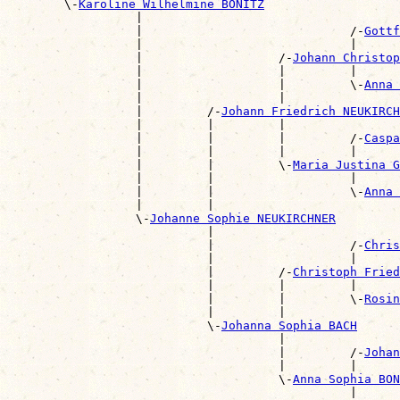
        \-
Karoline Wilhelmine BONITZ
                  |                                    
                  |                             /-
Gottf
                  |                             |      
                  |                   /-
Johann Christop
                  |                   |         |      
                  |                   |         \-
Anna 
                  |                   |                
                  |         /-
Johann Friedrich NEUKIRCH
                  |         |         |                
                  |         |         |         /-
Caspa
                  |         |         |         |      
                  |         |         \-
Maria Justina G
                  |         |                   |      
                  |         |                   \-
Anna 
                  |         |                          
                  \-
Johanne Sophie NEUKIRCHNER
                            |                          
                            |                   /-
Chris
                            |                   |      
                            |         /-
Christoph Fried
                            |         |         |      
                            |         |         \-
Rosin
                            |         |                
                            \-
Johanna Sophia BACH
                                      |                
                                      |         /-
Johan
                                      |         |      
                                      \-
Anna Sophia BON
                                                |      