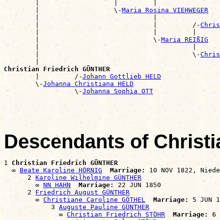
        |                   |         |                
        |                   \-
Maria Rosina VIEHWEGER
        |                             |                
        |                             |         /-
Chris
        |                             |         |      
        |                             \-
Maria REIßIG
        |                                       |      
        |                                       \-
Chris
        |                                              
Christian Friedrich GÜNTHER

        |         /-
Johann Gottlieb HELD
        \-
Johanna Christiana HELD
                  \-
Johanna Sophia OTT
Descendants of Christ
1 
Christian Friedrich GÜNTHER
  ∞ 
Beate Karoline HÖRNIG
Marriage:
 10 NOV 1822, Niede
      2 
Karoline Wilhelmine GÜNTHER
        ∞ 
NN HAHN
Marriage:
 22 JUN 1850

      2 
Friedrich August GÜNTHER
        ∞ 
Christiane Caroline GÖTHEL
Marriage:
 5 JUN 1
            3 
Auguste Pauline GÜNTHER
              ∞ 
Christian Friedrich STÖHR
Marriage:
 6 