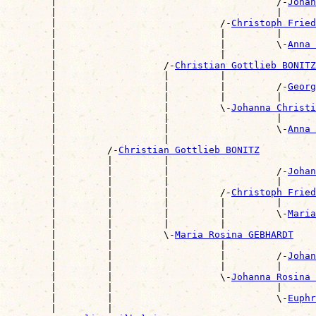
        |                                       /-
Johan
        |                                       |      
        |                             /-
Christoph Frie
        |                             |         |      
        |                             |         \-
Anna 
        |                             |                
        |                   /-
Christian Gottlieb BONITZ
        |                   |         |                
        |                   |         |         /-
Georg
        |                   |         |         |      
        |                   |         \-
Johanna Christi
        |                   |                   |      
        |                   |                   \-
Anna 
        |                   |                          
        |         /-
Christian Gottlieb BONITZ
        |         |         |                          
        |         |         |                   /-
Johan
        |         |         |                   |      
        |         |         |         /-
Christoph Fried
        |         |         |         |         |      
        |         |         |         |         \-
Maria
        |         |         |         |                
        |         |         \-
Maria Rosina GEBHARDT
        |         |                   |                
        |         |                   |         /-
Johan
        |         |                   |         |      
        |         |                   \-
Johanna Rosina 
        |         |                             |      
        |         |                             \-
Euphr
        |         |                                    