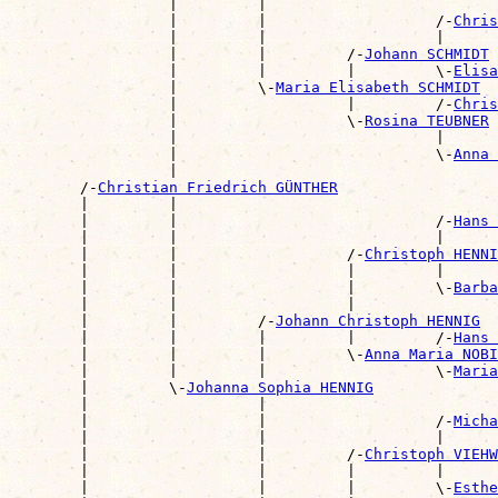
                  |         |                          
                  |         |                   /-
Chris
                  |         |                   |      
                  |         |         /-
Johann SCHMIDT
                  |         |         |         \-
Elisa
                  |         \-
Maria Elisabeth SCHMIDT
                  |                   |         /-
Chris
                  |                   \-
Rosina TEUBNER
                  |                             |      
                  |                             \-
Anna 
                  |                                    
        /-
Christian Friedrich GÜNTHER
        |         |                                    
        |         |                             /-
Hans 
        |         |                             |      
        |         |                   /-
Christoph HENNI
        |         |                   |         |      
        |         |                   |         \-
Barba
        |         |                   |                
        |         |         /-
Johann Christoph HENNIG
        |         |         |         |         /-
Hans 
        |         |         |         \-
Anna Maria NOBI
        |         |         |                   \-
Maria
        |         \-
Johanna Sophia HENNIG
        |                   |                          
        |                   |                   /-
Micha
        |                   |                   |      
        |                   |         /-
Christoph VIEHW
        |                   |         |         |      
        |                   |         |         \-
Esthe