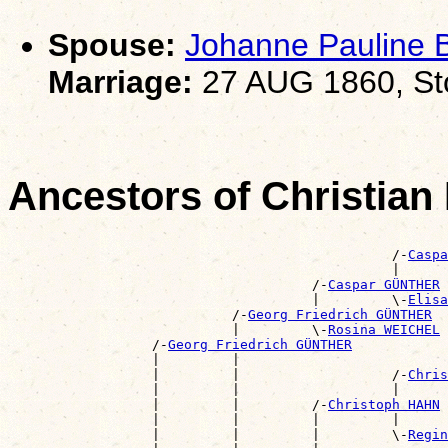
Spouse:
Johanne Paulin
Marriage:
27 AUG 1860, Sto
Ancestors of Christia
                                                       
                                                /-
Caspa
                                                |      
                                      /-
Caspar GÜNTHER
                                      |         \-
Elisa
                            /-
Georg Friedrich GÜNTHER
                            |         \-
Rosina WEICHEL
                  /-
Georg Friedrich GÜNTHER
                  |         |                          
                  |         |                   /-
Chris
                  |         |                   |      
                  |         |         /-
Christoph HAHN
                  |         |         |         |      
                  |         |         |         \-
Regin