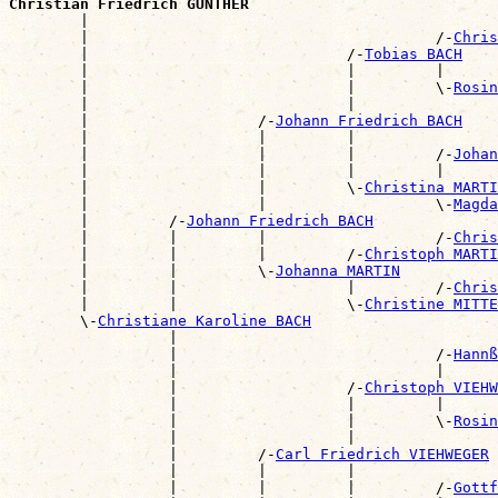
Christian Friedrich GÜNTHER

        |                                             
        |                                       /-
Chris
        |                             /-
Tobias BACH
        |                             |         |      
        |                             |         \-
Rosin
        |                             |                
        |                   /-
Johann Friedrich BACH
        |                   |         |                
        |                   |         |         /-
Johan
        |                   |         |         |      
        |                   |         \-
Christina MARTI
        |                   |                   \-
Magda
        |         /-
Johann Friedrich BACH
        |         |         |                   /-
Chris
        |         |         |         /-
Christoph MARTI
        |         |         \-
Johanna MARTIN
        |         |                   |         /-
Chris
        |         |                   \-
Christine MITTE
        \-
Christiane Karoline BACH
                  |                                    
                  |                             /-
Hannß
                  |                             |      
                  |                   /-
Christoph VIEHW
                  |                   |         |      
                  |                   |         \-
Rosin
                  |                   |                
                  |         /-
Carl Friedrich VIEHWEGER
                  |         |         |                
                  |         |         |         /-
Gottf