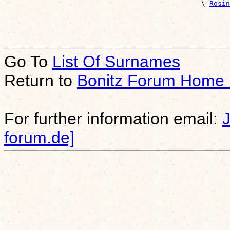
                                                \-
Rosin
                                                       
Go To
List Of Surnames
Return to
Bonitz Forum Home
For further information email:
forum.de]