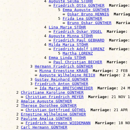
                  4 
Auguste Selma STÖHR
                    ∞ 
Friedrich Otto GÜNTHER
Marriage:
                        5 
Emma Auguste GÜNTHER
                          ∞ 
Oskar Bruno HENNIG
Marriag
                        5 
Frida Lea GÜNTHER
                          ∞ 
Bruno Oskar GÜNTHER
Marria
                  4 
Lina Marie STÖHR
                    ∞ 
Friedrich Oskar VOGEL
Marriage:
 
                  4 
Auguste Minna STÖHR
                    ∞ 
Friedrich Paul GEBHARD
Marriage:
                  4 
Milda Maria STÖHR
                    ∞ 
Friedrich Adolf LORENZ
Marriage:
                        5 
Martha LORENZ
                  4 
Emma Linda STÖHR
                    ∞ 
Paul Christian BECHER
Marriage:
 
            3 
Hermann Friedrich GÜNTHER
              ∞ 
Minna Ernestine KRAUß
Marriage:
 2 FEB 
              ∞ 
Auguste Wilhelmine REICH
Marriage:
 2 A
            3 
Gustav Reinhard GÜNTHER
            3 
Friedrich Anton GÜNTHER
              ∞ 
Ida Marie BRETSCHNEIDER
Marriage:
 24 M
      2 
Christiane Karoline GÜNTHER
        ∞ 
Christian Friedrich MEYER
Marriage:
 21 NOV 1
      2 
Amalie Auguste GÜNTHER
      2 
Therese Dorothee GÜNTHER
        ∞ 
Christian Gottfried GÖTHEL
Marriage:
 21 APR 
      2 
Ernestine Wilhelmine GÜNTHER
      2 
Pauline Amalia GÜNTHER
        ∞ 
Friedrich Herrmann WIEDEMANN
Marriage:
 18 NO
      2 
Carl Hermann GÜNTHER