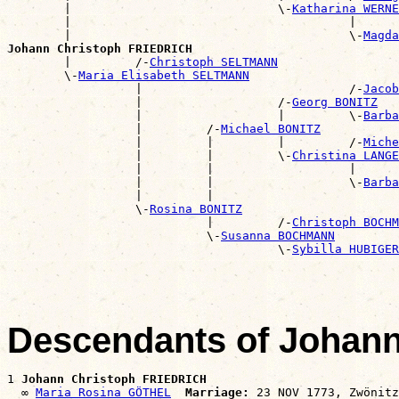
        |                             \-
Katharina WERNE
        |                                       |      
        |                                       \-
Magda
Johann Christoph FRIEDRICH

        |         /-
Christoph SELTMANN
        \-
Maria Elisabeth SELTMANN
                  |                             /-
Jacob
                  |                   /-
Georg BONITZ
                  |                   |         \-
Barba
                  |         /-
Michael BONITZ
                  |         |         |         /-
Miche
                  |         |         \-
Christina LANGE
                  |         |                   |      
                  |         |                   \-
Barba
                  |         |                          
                  \-
Rosina BONITZ
                            |         /-
Christoph BOCHM
                            \-
Susanna BOCHMANN
                                      \-
Sybilla HUBIGER
Descendants of Johan
1 
Johann Christoph FRIEDRICH
  ∞ 
Maria Rosina GÖTHEL
Marriage: