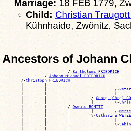
Marriage:
18 FEB 1779, Zw
Child:
Christian Traugo
Kühnhaide, Zwönitz, Sa
Ancestors of Johann C
                            /-
Bartholomi FRIEDRICH
                  /-
Johann Michael FRIEDRICH
        /-
Christoph FRIEDRICH
        |         |                                    
        |         |                             /-
Peter
        |         |                             |      
        |         |                   /-
Georg (Görg) BO
        |         |                   |         \-
Chris
        |         |         /-
Oswald BONITZ
        |         |         |         |         /-
Merte
        |         |         |         \-
Catharina WETZE
        |         |         |                   |      
        |         |         |                   \-
Sabin
        |         |         |                          