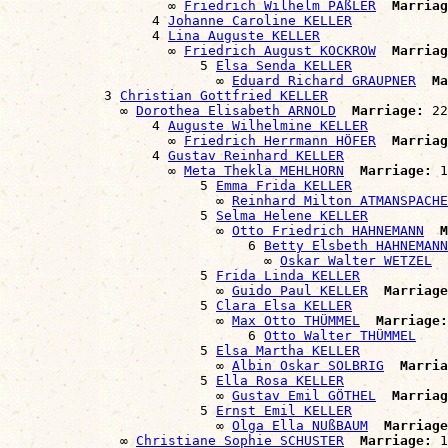
                    ∞ 
Friedrich Wilhelm PÄßLER
Marriag
                  4 
Johanne Caroline KELLER
                  4 
Lina Auguste KELLER
                    ∞ 
Friedrich August KOCKROW
Marriag
                        5 
Elsa Senda KELLER
                          ∞ 
Eduard Richard GRAUPNER
Ma
            3 
Christian Gottfried KELLER
              ∞ 
Dorothea Elisabeth ARNOLD
Marriage:
 22
                  4 
Auguste Wilhelmine KELLER
                    ∞ 
Friedrich Herrmann HÖFER
Marriag
                  4 
Gustav Reinhard KELLER
                    ∞ 
Meta Thekla MEHLHORN
Marriage:
 1
                        5 
Emma Frida KELLER
                          ∞ 
Reinhard Milton ATMANSPACHE
                        5 
Selma Helene KELLER
                          ∞ 
Otto Friedrich HAHNEMANN
M
                              6 
Betty Elsbeth HAHNEMANN
                                ∞ 
Oskar Walter WETZEL
                        5 
Frida Linda KELLER
                          ∞ 
Guido Paul KELLER
Marriage
                        5 
Clara Elsa KELLER
                          ∞ 
Max Otto THÜMMEL
Marriage:
                              6 
Otto Walter THÜMMEL
                        5 
Elsa Martha KELLER
                          ∞ 
Albin Oskar SOLBRIG
Marria
                        5 
Ella Rosa KELLER
                          ∞ 
Gustav Emil GÖTHEL
Marriag
                        5 
Ernst Emil KELLER
                          ∞ 
Olga Ella NUßBAUM
Marriage
              ∞ 
Christiane Sophie SCHUSTER
Marriage:
 1