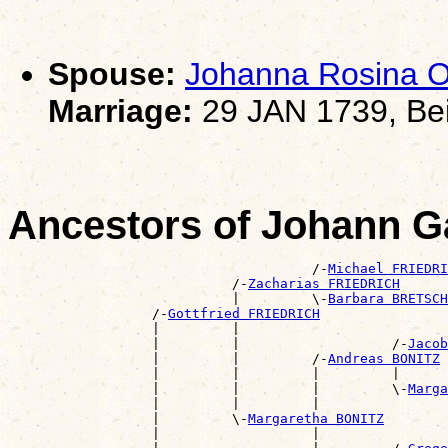
Spouse:
Johanna Rosina
Marriage:
29 JAN 1739, Bei
Ancestors of Johann G
                                      /-
Michael FRIEDRI
                            /-
Zacharias FRIEDRICH
                            |         \-
Barbara BRETSCH
                  /-
Gottfried FRIEDRICH
                  |         |                          
                  |         |                   /-
Jacob
                  |         |         /-
Andreas BONITZ
                  |         |         |         |      
                  |         |         |         \-
Marga
                  |         |         |                
                  |         \-
Margaretha BONITZ
                  |                   |                