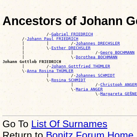
Ancestors of Johann G
                  /-
Gabriel FRIEDRICH
        /-
Johann Paul FRIEDRICH
        |         |         /-
Johannes DRECHSLER
        |         \-
Esther DRECHSLER
        |                   |         /-
Georg BOCHMANN
        |                   \-
Dorothea BOCHMANN
Johann Gottlob FRIEDRICH

        |         /-
Johann Gottfried THÜMLER
        \-
Anna Rosina THÜMLER
                  |         /-
Johannes SCHMIDT
                  \-
Rosina SCHMIDT
                            |         /-
Christoph ANGER
                            \-
Maria ANGER
                                      \-
Margareta GEßNE
Go To
List Of Surnames
Return to
Bonitz Forum Home