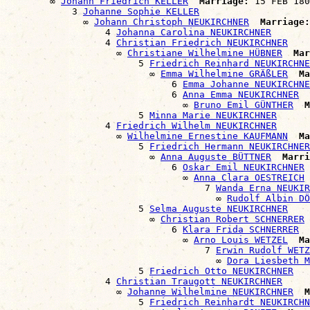
        ∞ 
Johann Friedrich KELLER
Marriage:
 15 FEB 180
            3 
Johanne Sophie KELLER
              ∞ 
Johann Christoph NEUKIRCHNER
Marriage:
                  4 
Johanna Carolina NEUKIRCHNER
                  4 
Christian Friedrich NEUKIRCHNER
                    ∞ 
Christiane Wilhelmine HÜBNER
Mar
                        5 
Friedrich Reinhard NEUKIRCHNE
                          ∞ 
Emma Wilhelmine GRÄßLER
Ma
                              6 
Emma Johanne NEUKIRCHNE
                              6 
Anna Emma NEUKIRCHNER
                                ∞ 
Bruno Emil GÜNTHER
M
                        5 
Minna Marie NEUKIRCHNER
                  4 
Friedrich Wilhelm NEUKIRCHNER
                    ∞ 
Wilhelmine Ernestine KAUFMANN
Ma
                        5 
Friedrich Hermann NEUKIRCHNER
                          ∞ 
Anna Auguste BÜTTNER
Marri
                              6 
Oskar Emil NEUKIRCHNER
                                ∞ 
Anna Clara OESTREICH
                                    7 
Wanda Erna NEUKIR
                                      ∞ 
Rudolf Albin DÖ
                        5 
Selma Auguste NEUKIRCHNER
                          ∞ 
Christian Robert SCHNERRER
                              6 
Klara Frida SCHNERRER
                                ∞ 
Arno Louis WETZEL
Ma
                                    7 
Erwin Rudolf WETZ
                                      ∞ 
Dora Liesbeth M
                        5 
Friedrich Otto NEUKIRCHNER
                  4 
Christian Traugott NEUKIRCHNER
                    ∞ 
Johanne Wilhelmine NEUKIRCHNER
M
                        5 
Friedrich Reinhardt NEUKIRCHN