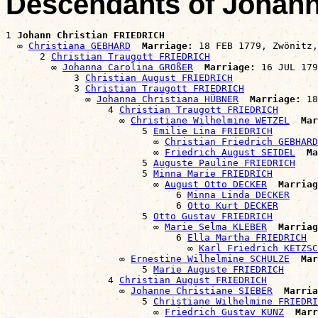
Descendants of Johann
1 
Johann Christian FRIEDRICH
  ∞ 
Christiana GEBHARD
Marriage:
 18 FEB 1779, Zwönitz,
      2 
Christian Traugott FRIEDRICH
        ∞ 
Johanna Carolina GROßER
Marriage:
 16 JUL 179
            3 
Christian August FRIEDRICH
            3 
Christian Traugott FRIEDRICH
              ∞ 
Johanna Christiana HÜBNER
Marriage:
 18
                  4 
Christian Traugott FRIEDRICH
                    ∞ 
Christiane Wilhelmine WETZEL
Mar
                        5 
Emilie Lina FRIEDRICH
                          ∞ 
Christian Friedrich GEBHARD
                          ∞ 
Friedrich August SEIDEL
Ma
                        5 
Auguste Pauline FRIEDRICH
                        5 
Minna Marie FRIEDRICH
                          ∞ 
August Otto DECKER
Marriag
                              6 
Minna Linda DECKER
                              6 
Otto Kurt DECKER
                        5 
Otto Gustav FRIEDRICH
                          ∞ 
Marie Selma KLEBER
Marriag
                              6 
Ella Martha FRIEDRICH
                                ∞ 
Karl Friedrich KETZSC
                    ∞ 
Ernestine Wilhelmine SCHULZE
Mar
                        5 
Marie Auguste FRIEDRICH
                  4 
Christian August FRIEDRICH
                    ∞ 
Johanne Christiane SIEBER
Marria
                        5 
Christiane Wilhelmine FRIEDRI
                          ∞ 
Friedrich Gustav KUNZ
Marr