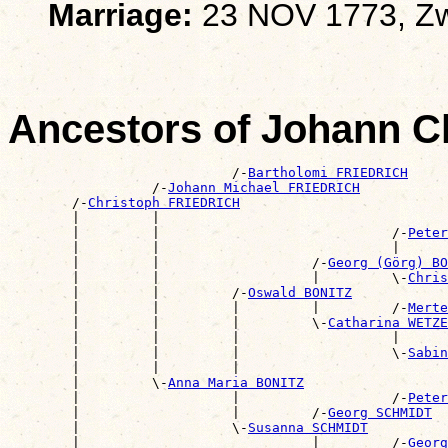
Marriage:
23 NOV 1773, Zw
Ancestors of Johann 
                            /-
Bartholomi FRIEDRICH
                  /-
Johann Michael FRIEDRICH
        /-
Christoph FRIEDRICH
        |         |                                    
        |         |                             /-
Peter
        |         |                             |      
        |         |                   /-
Georg (Görg) BO
        |         |                   |         \-
Chris
        |         |         /-
Oswald BONITZ
        |         |         |         |         /-
Merte
        |         |         |         \-
Catharina WETZE
        |         |         |                   |      
        |         |         |                   \-
Sabin
        |         |         |                          
        |         \-
Anna Maria BONITZ
        |                   |                   /-
Peter
        |                   |         /-
Georg SCHMIDT
        |                   \-
Susanna SCHMIDT
        |                             |         /-
Georg