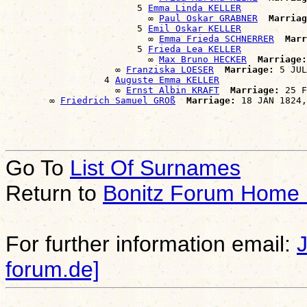
                        5 
Emma Linda KELLER
                          ∞ 
Paul Oskar GRABNER
Marriag
                        5 
Emil Oskar KELLER
                          ∞ 
Emma Frieda SCHNERRER
Marr
                        5 
Frieda Lea KELLER
                          ∞ 
Max Bruno HECKER
Marriage:
                    ∞ 
Franziska LOESER
Marriage:
 5 JUL
                  4 
Auguste Emma KELLER
                    ∞ 
Ernst Albin KRAFT
Marriage:
 25 F
        ∞ 
Friedrich Samuel GROß
Marriage:
Go To
List Of Surnames
Return to
Bonitz Forum Home
For further information email:
forum.de]