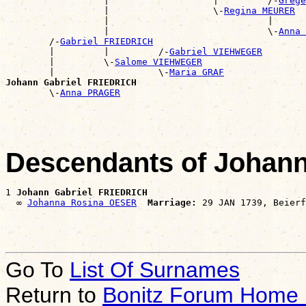
                  |                   |         /-
Grege
                  |                   \-
Regina MEURER
                  |                             |      
                  |                             \-
Anna 
        /-
Gabriel FRIEDRICH
        |         |         /-
Gabriel VIEHWEGER
        |         \-
Salome VIEHWEGER
        |                   \-
Maria GRAF
Johann Gabriel FRIEDRICH

        \-
Anna PRAGER
Descendants of Johan
1 
Johann Gabriel FRIEDRICH
  ∞ 
Johanna Rosina OESER
Marriage:
Go To
List Of Surnames
Return to
Bonitz Forum Home