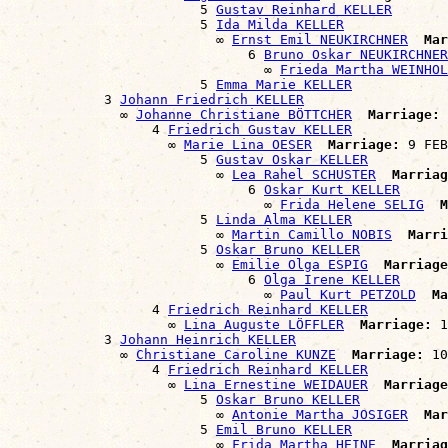
                        5 
Gustav Reinhard KELLER
                        5 
Ida Milda KELLER
                          ∞ 
Ernst Emil NEUKIRCHNER
Mar
                              6 
Bruno Oskar NEUKIRCHNER
                                ∞ 
Frieda Martha WEINHOL
                        5 
Emma Marie KELLER
            3 
Johann Friedrich KELLER
              ∞ 
Johanne Christiane BÖTTCHER
Marriage:
 
                  4 
Friedrich Gustav KELLER
                    ∞ 
Marie Lina OESER
Marriage:
 9 FEB
                        5 
Gustav Oskar KELLER
                          ∞ 
Lea Rahel SCHUSTER
Marriag
                              6 
Oskar Kurt KELLER
                                ∞ 
Frida Helene SELIG
M
                        5 
Linda Alma KELLER
                          ∞ 
Martin Camillo NOBIS
Marri
                        5 
Oskar Bruno KELLER
                          ∞ 
Emilie Olga ESPIG
Marriage
                              6 
Olga Irene KELLER
                                ∞ 
Paul Kurt PETZOLD
Ma
                  4 
Friedrich Reinhard KELLER
                    ∞ 
Lina Auguste LÖFFLER
Marriage:
 1
            3 
Johann Heinrich KELLER
              ∞ 
Christiane Caroline KUNZE
Marriage:
 10
                  4 
Friedrich Reinhard KELLER
                    ∞ 
Lina Ernestine WEIDAUER
Marriage
                        5 
Oskar Bruno KELLER
                          ∞ 
Antonie Martha JOSIGER
Mar
                        5 
Emil Bruno KELLER
                          ∞ 
Frida Martha HEINE
Marriag