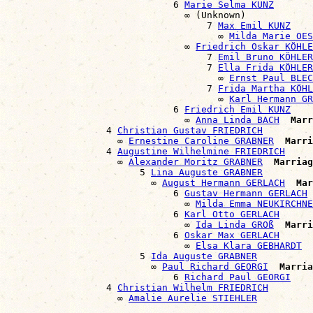
                              6 
Marie Selma KUNZ
                                ∞ (Unknown)

                                    7 
Max Emil KUNZ
                                      ∞ 
Milda Marie OES
                                ∞ 
Friedrich Oskar KÖHLE
                                    7 
Emil Bruno KÖHLER
                                    7 
Ella Frida KÖHLER
                                      ∞ 
Ernst Paul BLEC
                                    7 
Frida Martha KÖHL
                                      ∞ 
Karl Hermann GR
                              6 
Friedrich Emil KUNZ
                                ∞ 
Anna Linda BACH
Marr
                  4 
Christian Gustav FRIEDRICH
                    ∞ 
Ernestine Caroline GRABNER
Marri
                  4 
Augustine Wilhelmine FRIEDRICH
                    ∞ 
Alexander Moritz GRABNER
Marriag
                        5 
Lina Auguste GRABNER
                          ∞ 
August Hermann GERLACH
Mar
                              6 
Gustav Hermann GERLACH
                                ∞ 
Milda Emma NEUKIRCHNE
                              6 
Karl Otto GERLACH
                                ∞ 
Ida Linda GROß
Marri
                              6 
Oskar Max GERLACH
                                ∞ 
Elsa Klara GEBHARDT
                        5 
Ida Auguste GRABNER
                          ∞ 
Paul Richard GEORGI
Marria
                              6 
Richard Paul GEORGI
                  4 
Christian Wilhelm FRIEDRICH
                    ∞ 
Amalie Aurelie STIEHLER