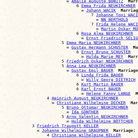
                          ∞ 
Amalie Auguste BONITZ
Marr
                              6 
Emma Frida NEUKIRCHNER
                                ∞ 
Johann WACIK
Marriag
                                    7 
Johanne Toni WACI
                                      ∞ 
NN BERTHOLD
                                    7 
Frida Helene WACI
                                      ∞ 
Martin Oskar MÜ
                              6 
Rosa Alma NEUKIRCHNER
                                ∞ 
Ernst Friedrich SELIG
                        5 
Emma Maria NEUKIRCHNER
                          ∞ 
Gustav Hermann SCHUSTER
Ma
                              6 
Ernst Bruno SCHUSTER
                                ∞ 
Hulda Marie MEY
Marr
                        5 
Friedrich Oskar NEUKIRCHNER
                        5 
Anna Lea NEUKIRCHNER
                          ∞ 
Gustav Emil BAUER
Marriage
                              6 
Linda Frida BAUER
                                ∞ 
Willy Georg DIETRICH
                              6 
Kurt Martin BAUER
                              6 
Karl Ernst BAUER
                                ∞ 
Helene Fanny LANGE
M
                  4 
Heinrich August NEUKIRCHNER
                    ∞ 
Christiane Wilhelmine DECKER
Mar
                        5 
Bruno Ottomar NEUKIRCHNER
                          ∞ 
Ida GÜNTHER
                        5 
Arno Valentin NEUKIRCHNER
                          ∞ 
Hulda Wilhelmine BÖTTCHER
            3 
Friedrich Traugott KELLER
              ∞ 
Johanne Wilhelmine GRAUPNER
Marriage:
 
                  4 
Christiane Wilhelmine KELLER